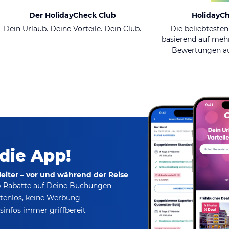
Der HolidayCheck Club
HolidayC
Dein Urlaub. Deine Vorteile. Dein Club.
Die beliebtesten
basierend auf mehr
Bewertungen au
 die App!
eiter – vor und während der Reise
p-Rabatte
auf Deine Buchungen
tenlos,
keine Werbung
infos immer griffbereit