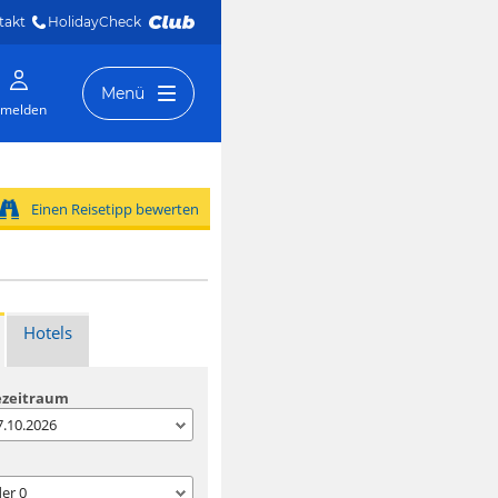
takt
HolidayCheck 
Menü
melden
Einen Reisetipp bewerten
Hotels
ezeitraum
07.10.2026
der
0