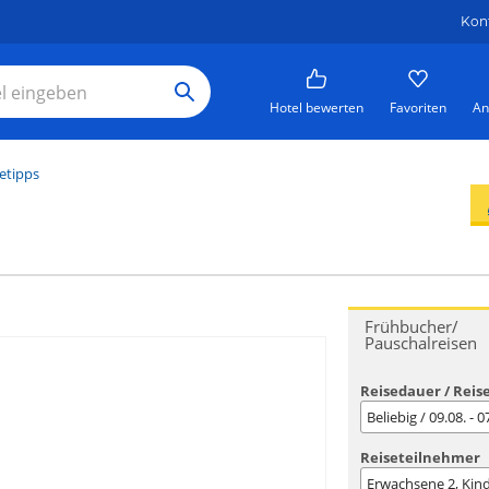
Kon
Hotel bewerten
Favoriten
An
etipps
Frühbucher/
Pauschalreisen
Reisedauer / Reis
Beliebig / 09.08. - 
Reiseteilnehmer
Erwachsene
2
, Kin