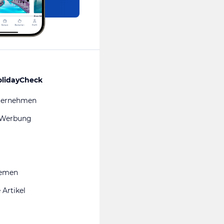
olidayCheck
ternehmen
 Werbung
hemen
 Artikel