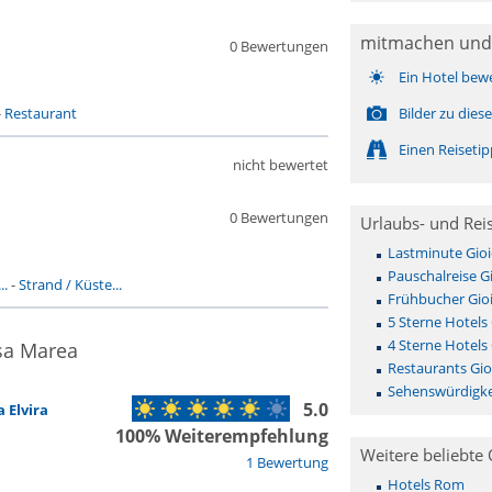
mitmachen und
0 Bewertungen
Ein Hotel bew
-
Restaurant
Bilder zu die
Einen Reiseti
nicht bewertet
0 Bewertungen
Urlaubs- und Rei
Lastminute Gio
Pauschalreise G
..
-
Strand / Küste...
Frühbucher Gio
5 Sterne Hotels
4 Sterne Hotels
sa Marea
Restaurants Gi
Sehenswürdigke
5.0
 Elvira
100% Weiterempfehlung
Weitere beliebte 
1 Bewertung
Hotels Rom