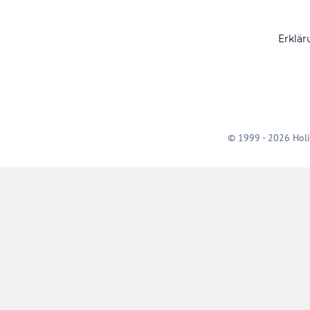
Erklär
© 1999 - 2026 Holi