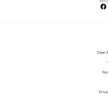
Besuc
Deal-
Nu
Priva