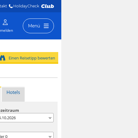
takt
HolidayCheck 
Menü
melden
Einen Reisetipp bewerten
Hotels
ezeitraum
05.10.2026
der
0