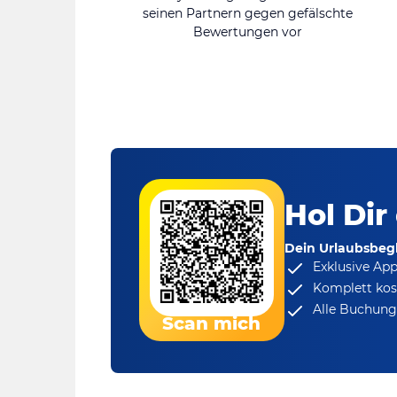
seinen Partnern gegen gefälschte
Bewertungen vor
Hol Dir
Dein Urlaubsbegl
Exklusive Ap
Komplett kos
Alle Buchungs
Scan mich