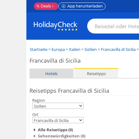
%
Deals
App herunterladen
Startseite
>
Europa
>
Italien
>
Sizilien
>
Francavilla di Sicilia
>
Francavilla di Sicilia
Hotels
Reisetipps
Reisetipps Francavilla di Sicilia
Region
Ort
Alle Reisetipps (0)
Sehenswürdigkeiten (0)