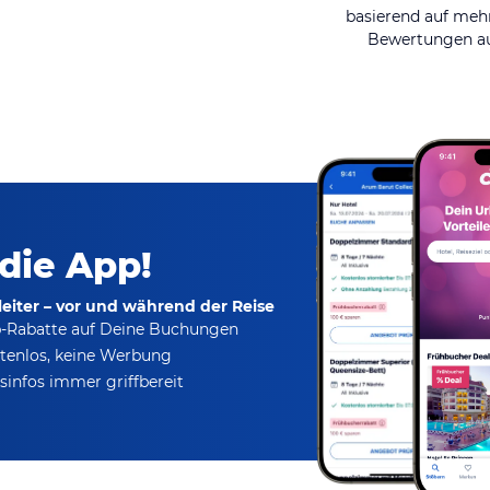
basierend auf mehr
Bewertungen au
 die App!
eiter – vor und während der Reise
p-Rabatte
auf Deine Buchungen
tenlos,
keine Werbung
infos immer griffbereit