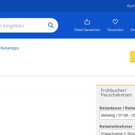
Kon
Hotel bewerten
Favoriten
An
 Reisetipps
Frühbucher/
Pauschalreisen
Reisedauer / Reis
Beliebig / 07.08. - 
Reiseteilnehmer
Erwachsene
2
, Kin