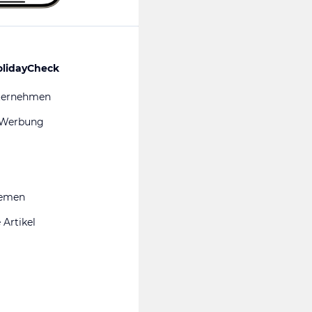
olidayCheck
ternehmen
 Werbung
hemen
 Artikel