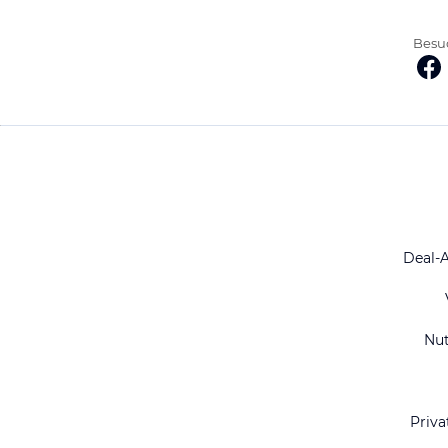
Besuc
Deal-
Nu
Priva