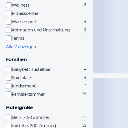
Wellness
5
Fitnesscenter
1
Wassersport
4
Animation und Unterhaltung
5
Tennis
1
Alle 7 anzeigen
Familien
Babybett zustellbar
4
Spielplatz
4
Kindermenü
1
Familienzimmer
35
Hotelgröße
klein (< 50 Zimmer)
52
mittel (< 200 Zimmer)
52