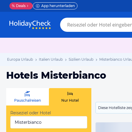
%
Deals
App herunterladen
Europa Urlaub
Italien Urlaub
Sizilien Urlaub
Misterbianco Urla
Hotels Misterbianco
Pauschalreisen
Nur Hotel
Diese Hotelliste z
Reiseziel oder Hotel
Misterbianco