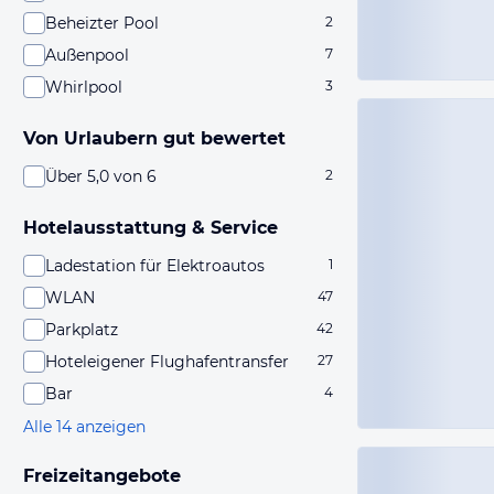
Beheizter Pool
2
Außenpool
7
Whirlpool
3
Von Urlaubern gut bewertet
Über 5,0 von 6
2
Hotelausstattung & Service
Ladestation für Elektroautos
1
WLAN
47
Parkplatz
42
Hoteleigener Flughafentransfer
27
Bar
4
Alle 14 anzeigen
Freizeitangebote