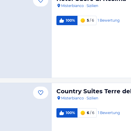
Misterbianco
·
Sizilien
1
Bewertung
100%
5
/ 6
Country Suites Terre de
Misterbianco
·
Sizilien
1
Bewertung
100%
6
/ 6