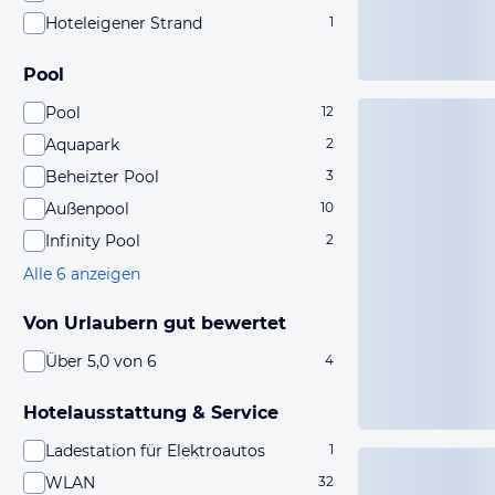
Hoteleigener Strand
1
Pool
Pool
12
Aquapark
2
Beheizter Pool
3
Außenpool
10
Infinity Pool
2
Alle 6 anzeigen
Von Urlaubern gut bewertet
Über 5,0 von 6
4
Hotelausstattung & Service
Ladestation für Elektroautos
1
WLAN
32