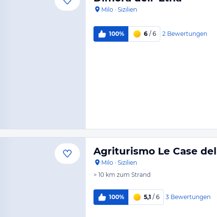
Milo
·
Sizilien
2
Bewertungen
100%
6
/ 6
Agriturismo Le Case del
Milo
·
Sizilien
> 10 km
zum Strand
3
Bewertungen
100%
5,1
/ 6