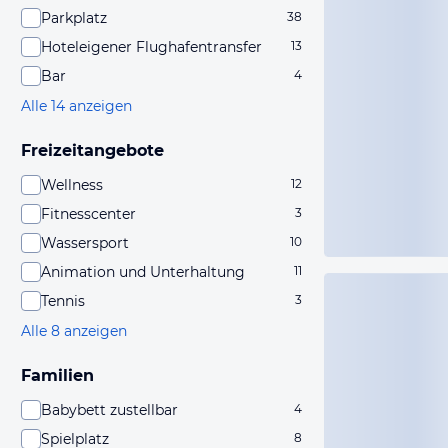
Parkplatz
38
Hoteleigener Flughafentransfer
13
Bar
4
Alle 14 anzeigen
Freizeitangebote
Wellness
12
Fitnesscenter
3
Wassersport
10
Animation und Unterhaltung
11
Tennis
3
Alle 8 anzeigen
Familien
Babybett zustellbar
4
Spielplatz
8