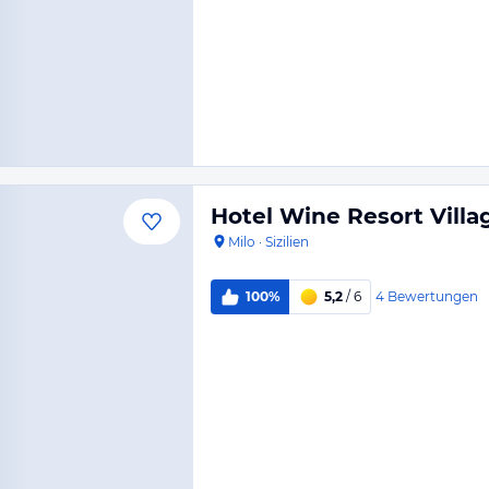
Hotel Wine Resort Vill
Milo
·
Sizilien
4
Bewertungen
100%
5,2
/ 6