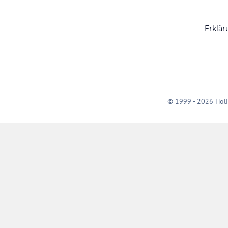
Erklär
© 1999 - 2026 Holi