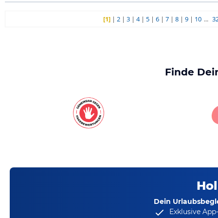
[1]
|
2
|
3
|
4
|
5
|
6
|
7
|
8
|
9
|
10
...
3
Finde Dei
Hol
Dein Urlaubsbegle
Exklusive App