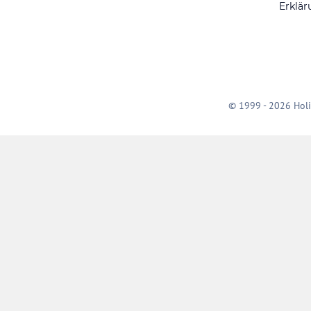
Erklär
© 1999 - 2026 Holi