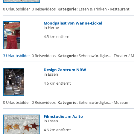
0 Urlaubsbilder
0 Reisevideos
Kategorie:
Essen & Trinken - Restaurant
Mondpalast von Wanne-Eickel
in Herne
4,5 km entfernt
3 Urlaubsbilder
0 Reisevideos
Kategorie:
Sehenswürdigke... - Theater / Mu
Design Zentrum NRW
in Essen
4,6 km entfernt
0 Urlaubsbilder
0 Reisevideos
Kategorie:
Sehenswürdigke... - Museum
Filmstudio am Aalto
in Essen
4,6 km entfernt