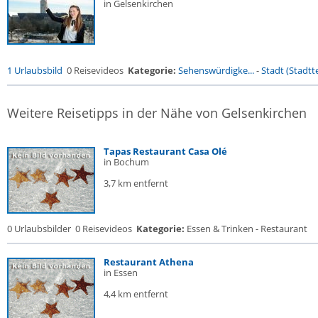
in Gelsenkirchen
1 Urlaubsbild
0 Reisevideos
Kategorie:
Sehenswürdigke...
-
Stadt (Stadtte
Weitere Reisetipps in der Nähe von Gelsenkirchen
Tapas Restaurant Casa Olé
in Bochum
3,7 km entfernt
0 Urlaubsbilder
0 Reisevideos
Kategorie:
Essen & Trinken - Restaurant
Restaurant Athena
in Essen
4,4 km entfernt