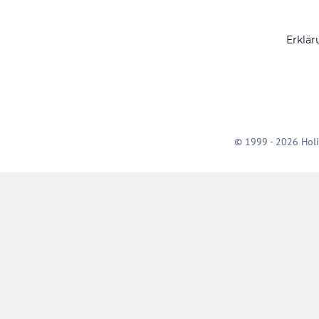
Erklär
© 1999 - 2026 Holi