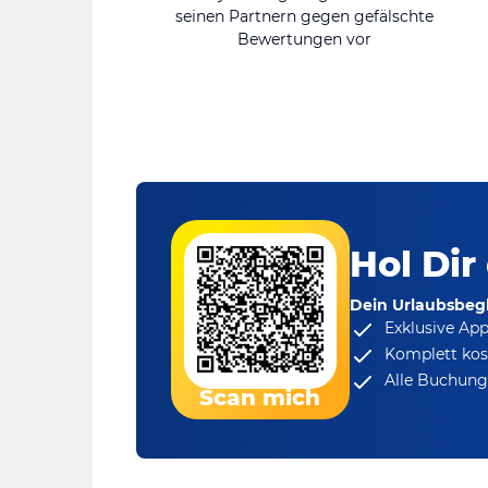
seinen Partnern gegen gefälschte
Bewertungen vor
Hol Dir
Dein Urlaubsbegl
Exklusive Ap
Komplett kos
Alle Buchungs
Scan mich