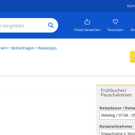
Kon
Hotel bewerten
Favoriten
An
mern
>
Boltenhagen
> Reisetipps
Frühbucher/
Pauschalreisen
Reisedauer / Reis
Beliebig / 07.08. - 
Reiseteilnehmer
Erwachsene
2
, Kin