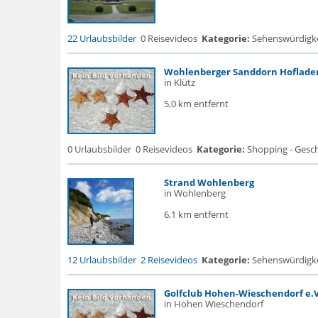
22 Urlaubsbilder
0 Reisevideos
Kategorie:
Sehenswürdigke..
Wohlenberger Sanddorn Hoflade
in Klütz
5,0 km entfernt
0 Urlaubsbilder
0 Reisevideos
Kategorie:
Shopping - Gesch
Strand Wohlenberg
in Wohlenberg
6,1 km entfernt
12 Urlaubsbilder
2 Reisevideos
Kategorie:
Sehenswürdigke..
Golfclub Hohen-Wieschendorf e.V
in Hohen Wieschendorf