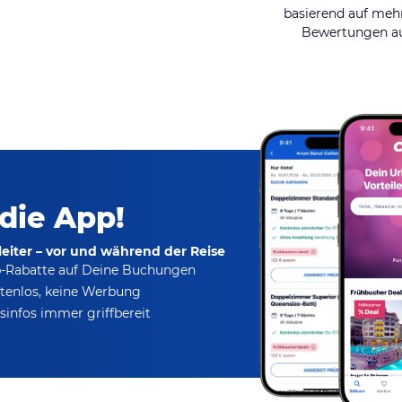
basierend auf mehr
Bewertungen au
 die App!
eiter – vor und während der Reise
p-Rabatte
auf Deine Buchungen
tenlos,
keine Werbung
infos immer griffbereit