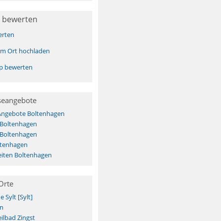
 bewerten
erten
sem Ort hochladen
pp bewerten
seangebote
 Angebote Boltenhagen
 Boltenhagen
 Boltenhagen
ltenhagen
iten Boltenhagen
Orte
Sylt [Sylt]
n
ilbad Zingst