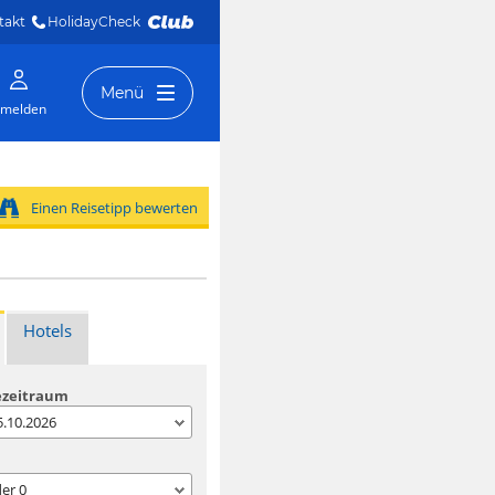
takt
HolidayCheck 
Menü
melden
Einen Reisetipp bewerten
Hotels
ezeitraum
05.10.2026
der
0