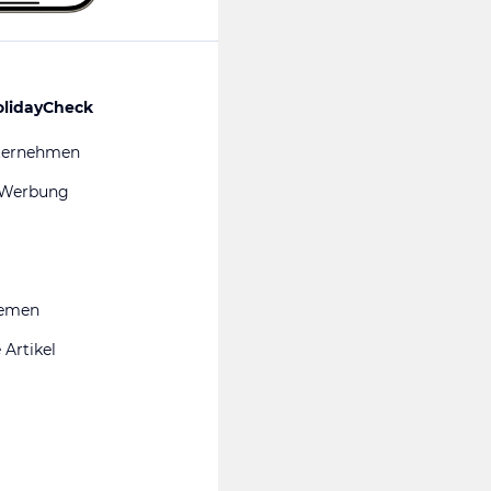
olidayCheck
ternehmen
 Werbung
hemen
 Artikel