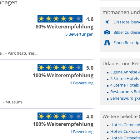
enhagen
mitmachen und
4.6
Ein Hotel bew
80% Weiterempfehlung
Bilder zu die
5 Bewertungen
Einen Reiseti
. - Park (Naturres...
Urlaubs- und Rei
5.0
Eigene Anreise
100% Weiterempfehlung
5 Sterne Hotels
1 Bewertung
4 Sterne Hotels
Restaurants Bo
Sehenswürdigke
.. - Museum
4.0
Weitere beliebte 
100% Weiterempfehlung
Hotels Gemeinde 
Hotels Cuxhave
1 Bewertung
Hotels Ostseehe