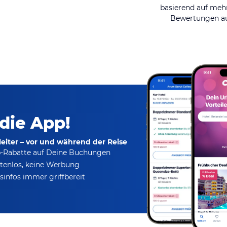
basierend auf mehr
Bewertungen au
 die App!
eiter – vor und während der Reise
p-Rabatte
auf Deine Buchungen
tenlos,
keine Werbung
infos immer griffbereit