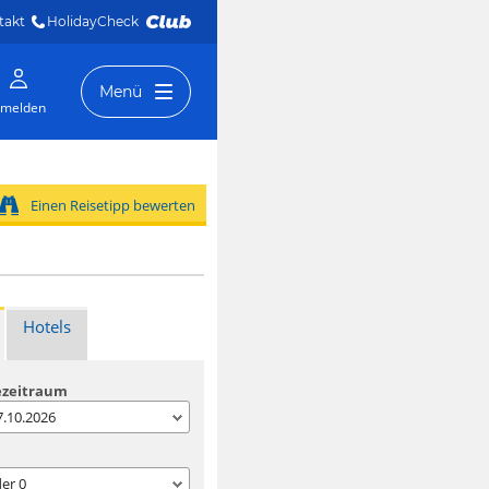
takt
HolidayCheck 
Menü
melden
Einen Reisetipp bewerten
Hotels
ezeitraum
07.10.2026
der
0