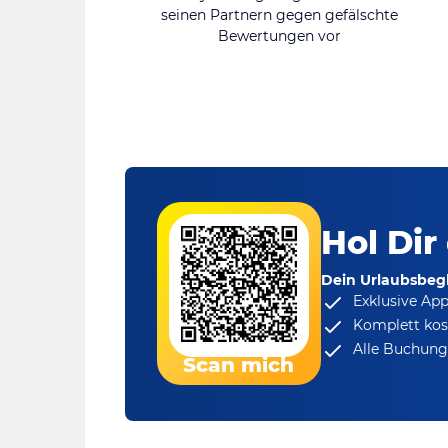
seinen Partnern gegen gefälschte
Bewertungen vor
Hol Dir
Dein Urlaubsbegl
Exklusive Ap
Komplett kos
Alle Buchungs
Scan mich