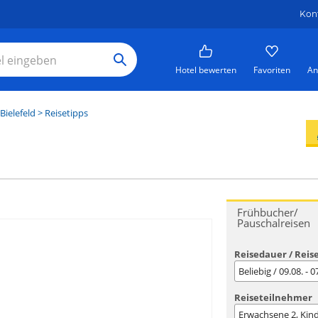
Kon
Hotel bewerten
Favoriten
An
Bielefeld
> Reisetipps
Frühbucher/
Pauschalreisen
Reisedauer / Reis
Beliebig / 09.08. - 
Reiseteilnehmer
Erwachsene
2
, Kin