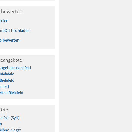
 bewerten
erten
sem Ort hochladen
pp bewerten
seangebote
Angebote Bielefeld
Bielefeld
Bielefeld
efeld
ten Bielefeld
Orte
Sylt [Sylt]
n
ilbad Zingst