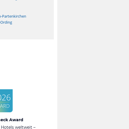
n
h-Partenkirchen
-Ording
heck Award
 Hotels weltweit –