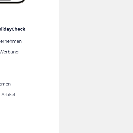
olidayCheck
ternehmen
 Werbung
hemen
 Artikel