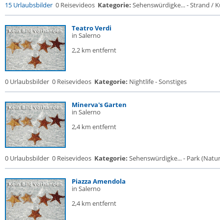
15 Urlaubsbilder
0 Reisevideos
Kategorie:
Sehenswürdigke... - Strand / Kü
Teatro Verdi
in Salerno
2,2 km entfernt
0 Urlaubsbilder
0 Reisevideos
Kategorie:
Nightlife - Sonstiges
Minerva's Garten
in Salerno
2,4 km entfernt
0 Urlaubsbilder
0 Reisevideos
Kategorie:
Sehenswürdigke... - Park (Naturr
Piazza Amendola
in Salerno
2,4 km entfernt