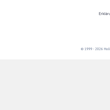
Erklär
© 1999 - 2026 Holi