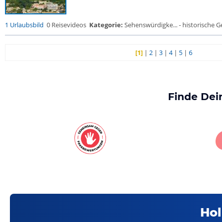
1 Urlaubsbild
0 Reisevideos
Kategorie:
Sehenswürdigke... - historische Ge
[1]
|
2
|
3
|
4
|
5
|
6
Finde Dei
Hol