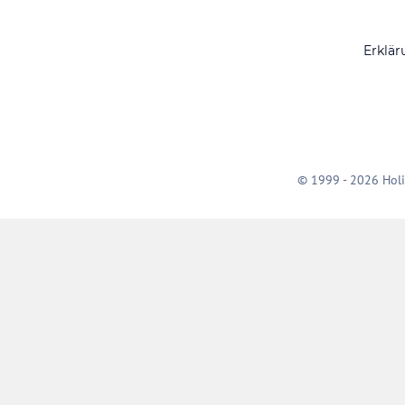
Erklär
© 1999 - 2026 Holi