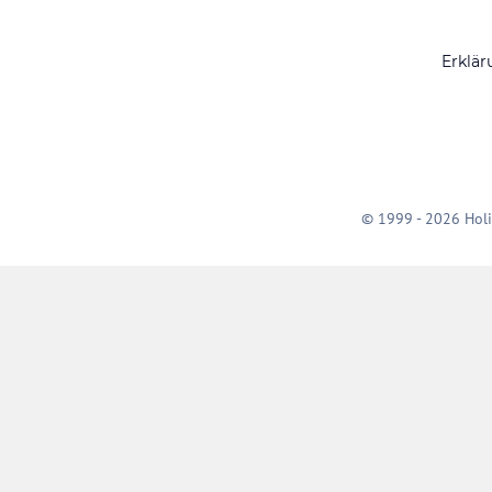
Erklär
© 1999 - 2026 Holi