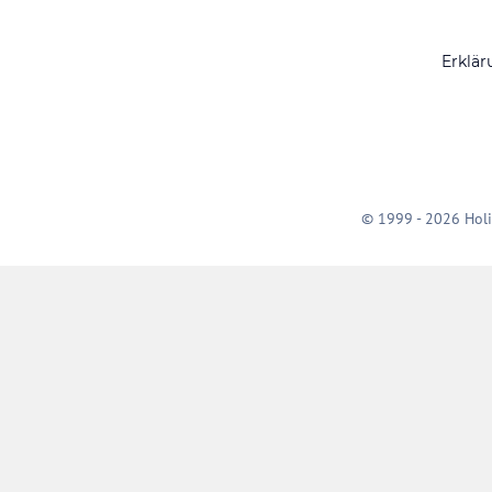
Erklär
© 1999 - 2026 Holi