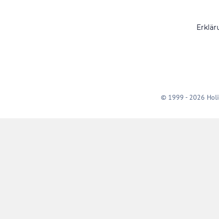
Erklär
© 1999 - 2026 Holi