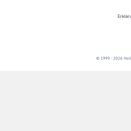
Erklär
© 1999 - 2026 Holi