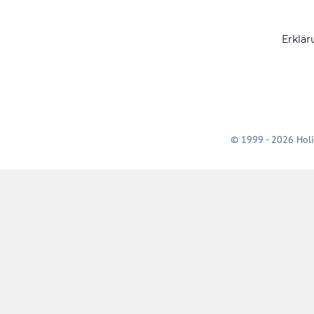
Erklär
© 1999 - 2026 Holi