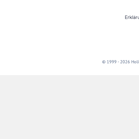
Erklär
© 1999 - 2026 Holi