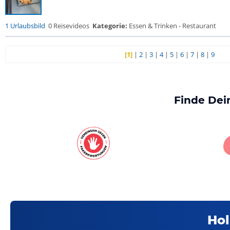
1 Urlaubsbild
0 Reisevideos
Kategorie:
Essen & Trinken - Restaurant
[1]
|
2
|
3
|
4
|
5
|
6
|
7
|
8
|
9
Finde Dei
Hol