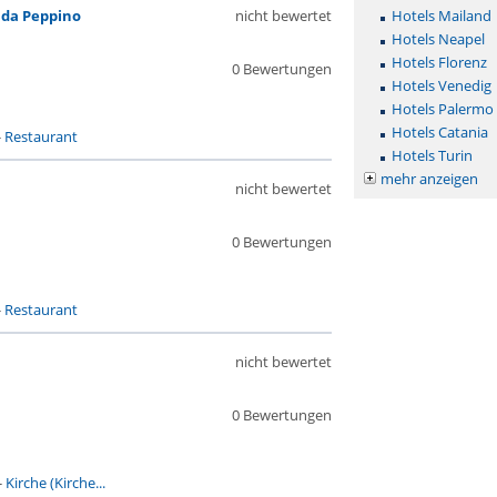
 da Peppino
nicht bewertet
Hotels Mailand
Hotels Neapel
Hotels Florenz
0 Bewertungen
Hotels Venedig
Hotels Palermo
Hotels Catania
-
Restaurant
Hotels Turin
mehr anzeigen
nicht bewertet
0 Bewertungen
-
Restaurant
nicht bewertet
0 Bewertungen
-
Kirche (Kirche...