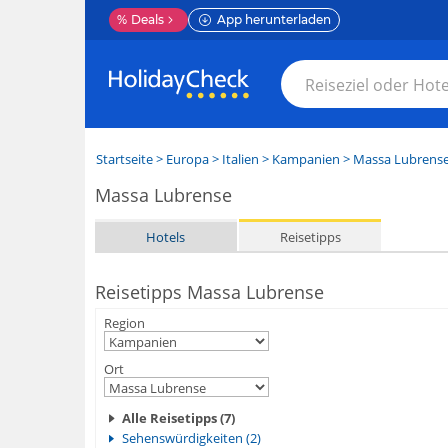
%
Deals
App herunterladen
Startseite
>
Europa
>
Italien
>
Kampanien
>
Massa Lubrens
Massa Lubrense
Hotels
Reisetipps
Reisetipps Massa Lubrense
Region
Ort
Alle Reisetipps (7)
Sehenswürdigkeiten (2)