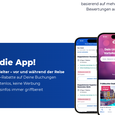
basierend auf mehr
Bewertungen au
 die App!
eiter – vor und während der Reise
p-Rabatte
auf Deine Buchungen
tenlos,
keine Werbung
infos immer griffbereit