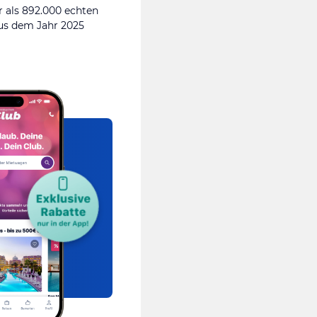
 als 892.000 echten
s dem Jahr 2025