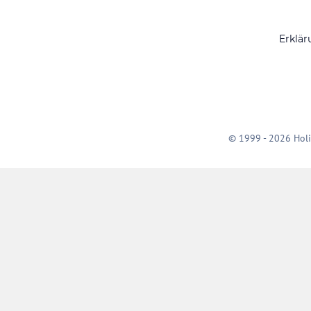
Erklär
© 1999 - 2026 Holi