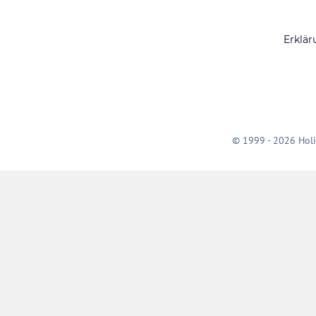
Erklär
© 1999 - 2026 Holi