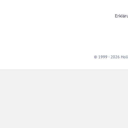
Erklär
© 1999 - 2026 Holi