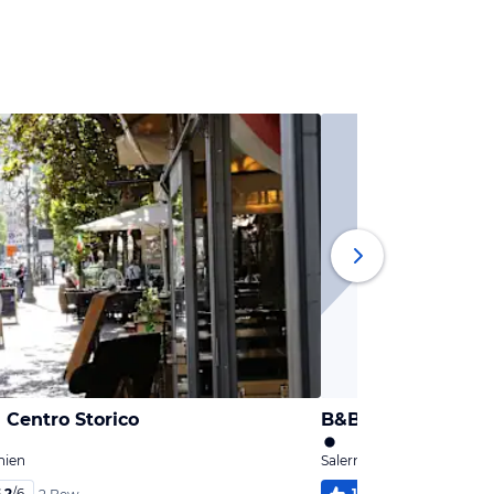
 Centro Storico
B&B Santa Lucia
nien
Salerno, Kampanien
,2
/
6
100
%
5
/
6