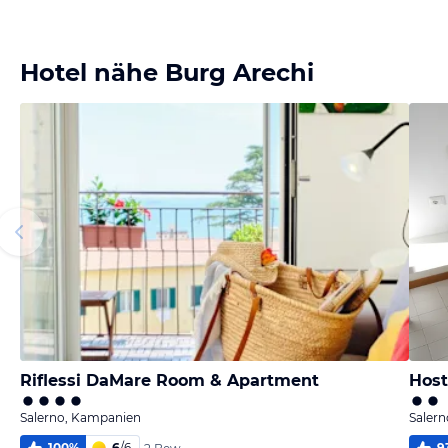
Bild melden
von HolidayCheck Content
Hotel nähe Burg Arechi
Riflessi DaMare Room & Apartment
Host
Salerno, Kampanien
Saler
100
%
6
/
6
9