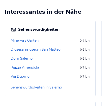
Interessantes in der Nähe
Sehenswürdigkeiten
Minerva's Garten
0,4
km
Diözesanmuseum San Matteo
0,6
km
Dom Salerno
0,6
km
Piazza Amendola
0,7
km
Via Duomo
0,7
km
Sehenswürdigkeiten in Salerno