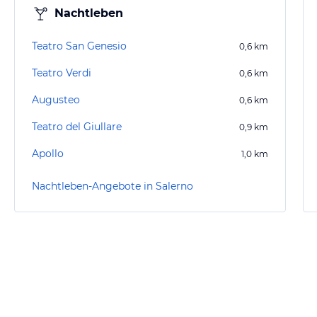
Nachtleben
Teatro San Genesio
0,6
km
Teatro Verdi
0,6
km
Augusteo
0,6
km
Teatro del Giullare
0,9
km
Apollo
1,0
km
Nachtleben-Angebote in Salerno