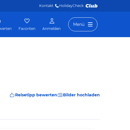
Kontakt
HolidayCheck 
Menü
werten
Favoriten
Anmelden
Reisetipp bewerten
Bilder hochladen