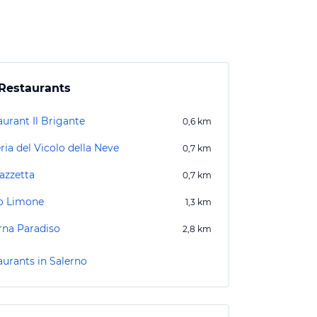
Restaurants
aurant Il Brigante
0,6
km
ria del Vicolo della Neve
0,7
km
azzetta
0,7
km
lo Limone
1,3
km
rna Paradiso
2,8
km
aurants in Salerno