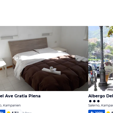
el Ave Gratia Plena
Albergo Del
no, Kampanien
Salerno, Kampa
3
%
5,7
/
6
100
%
5