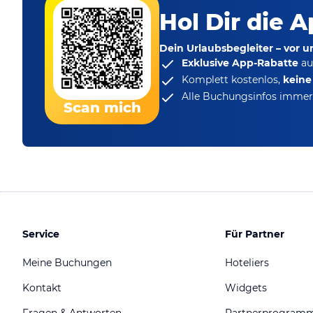
Hol Dir die A
Dein Urlaubsbegleiter – vor 
Exklusive App-Rabatte
au
Komplett kostenlos,
kein
Alle Buchungsinfos immer 
Scan mich
Service
Für Partner
Meine Buchungen
Hoteliers
Kontakt
Widgets