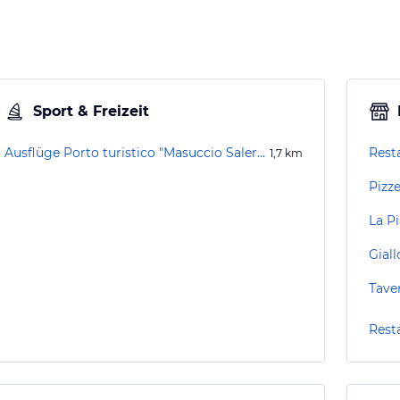
Sport & Freizeit
Ausflüge Porto turistico "Masuccio Salernitano"
Rest
1,7
km
Pizze
La Pi
Gial
Tave
Rest