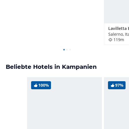
Lavilletta
Salerno, It
119m
Beliebte Hotels in Kampanien
100%
97%