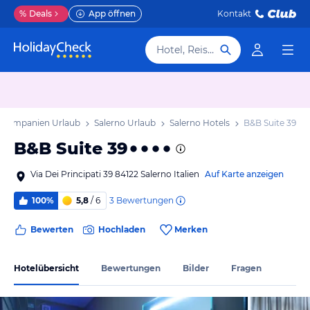
%
Deals
App öffnen
Kontakt
Hotel, Reiseziel
Kampanien Urlaub
Salerno Urlaub
Salerno Hotels
B&B Suite 39
B&B Suite 39
Via Dei Principati 39 84122 Salerno Italien
Auf Karte anzeigen
3
Bewertungen
100%
5,8
/ 6
Bewerten
Hochladen
Merken
Hotelübersicht
Bewertungen
Bilder
Fragen