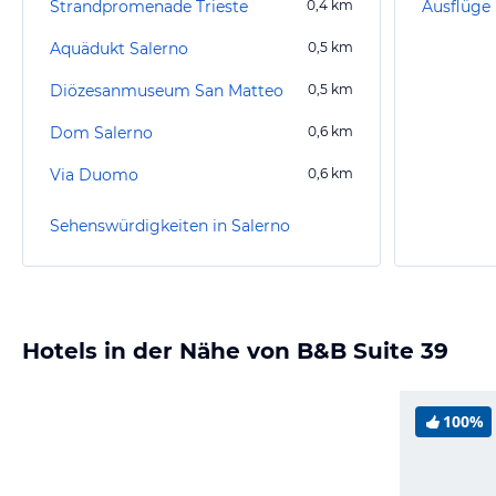
Strandpromenade Trieste
0,4
km
Aquädukt Salerno
0,5
km
Diözesanmuseum San Matteo
0,5
km
Dom Salerno
0,6
km
Via Duomo
0,6
km
Sehenswürdigkeiten in Salerno
Hotels in der Nähe von B&B Suite 39
100%