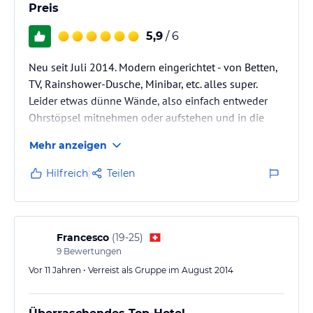
Preis
5,9
/ 6
Neu seit Juli 2014. Modern eingerichtet - von Betten,
TV, Rainshower-Dusche, Minibar, etc. alles super.
Leider etwas dünne Wände, also einfach entweder
Ohrstöpsel mitnehmen oder aufstehen und in die
Stadt oder zum Meer gehen. Frühstück wird aufs
Mehr anzeigen
Zimmer gebracht, da es kein Frühstücksraum gibt.
Personal ist mega freundlich! Lage perfekt - direkt an
Hilfreich
Teilen
der Hauptshoppingstr. und nur paar Minuten vom
Meer.
Francesco
(
19-25
)
9
Bewertungen
Vor 11 Jahren • Verreist als Gruppe im August 2014