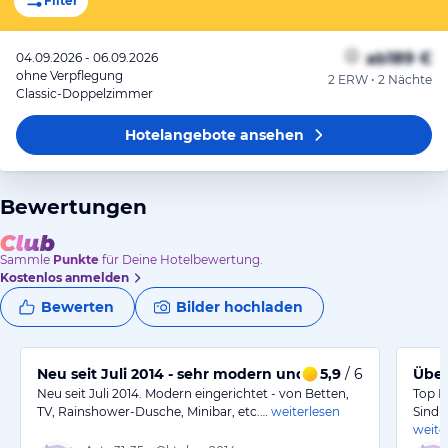
Filter
ab
189 €
04.09.2026 - 06.09.2026
ohne Verpflegung
2 ERW • 2 Nächte
Classic-Doppelzimmer
Hotelangebote
ansehen
Bewertungen
Sammle
Punkte
für Deine Hotelbewertung.
Kostenlos anmelden
Bewerten
Bilder hochladen
Neu seit Juli 2014 - sehr modern und super Preis
5,9
/ 6
Über
Neu seit Juli 2014. Modern eingerichtet - von Betten,
Top P
TV, Rainshower-Dusche, Minibar, etc.…
weiterlesen
Sind 
weite