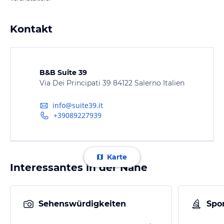
Kontakt
B&B Suite 39
Via Dei Principati 39 84122 Salerno Italien
info@suite39.it
+39089227939
Karte
Interessantes in der Nähe
Sehenswürdigkeiten
Spor