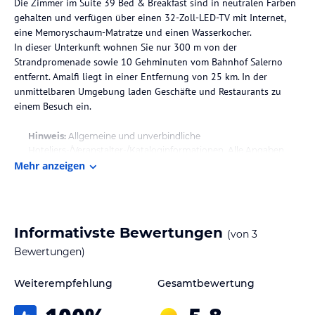
Die Zimmer im Suite 39 Bed & Breakfast sind in neutralen Farben
gehalten und verfügen über einen 32-Zoll-LED-TV mit Internet,
eine Memoryschaum-Matratze und einen Wasserkocher.
In dieser Unterkunft wohnen Sie nur 300 m von der
Strandpromenade sowie 10 Gehminuten vom Bahnhof Salerno
entfernt. Amalfi liegt in einer Entfernung von 25 km. In der
unmittelbaren Umgebung laden Geschäfte und Restaurants zu
Hinweis:
Allgemeine und unverbindliche
Hoteliers-/Veranstalter-/Kataloginformationen. Alle Angaben
Mehr anzeigen
ohne Gewähr und ohne Prüfung durch HolidayCheck. Bitte
lies vor der Buchung die verbindlichen
Angebotsdetails
des
jeweiligen Veranstalters.
Informativste Bewertungen
(von
3
Bewertungen)
Weiterempfehlung
Gesamtbewertung