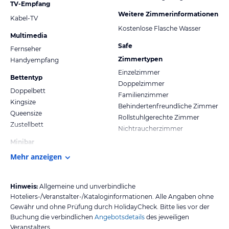
TV-Empfang
Weitere Zimmerinformationen
Kabel-TV
Kostenlose Flasche Wasser
Multimedia
Safe
Fernseher
Zimmertypen
Handyempfang
Einzelzimmer
Bettentyp
Doppelzimmer
Doppelbett
Familienzimmer
Kingsize
Behindertenfreundliche Zimmer
Queensize
Rollstuhlgerechte Zimmer
Zustellbett
Nichtraucherzimmer
Minibar
Mehr anzeigen
Hinweis:
Allgemeine und unverbindliche
Hoteliers-/Veranstalter-/Kataloginformationen. Alle Angaben ohne
Gewähr und ohne Prüfung durch HolidayCheck. Bitte lies vor der
Buchung die verbindlichen
Angebotsdetails
des jeweiligen
Veranstalters.