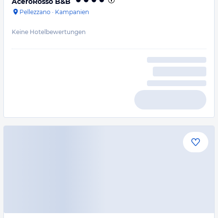
AceroRosso B&B
Pellezzano
·
Kampanien
Keine Hotelbewertungen