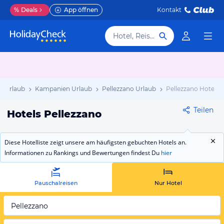
%
Deals
App öffnen
Kontakt
Hotel, Reiseziel
en Urlaub
Kampanien Urlaub
Pellezzano Urlaub
Pellezzano Hotels
Teilen
Hotels Pellezzano
Diese Hotelliste zeigt unsere am häufigsten gebuchten Hotels an.
Informationen zu Rankings und Bewertungen findest Du
hier
Pauschalreisen
Nur Hotel
Pellezzano