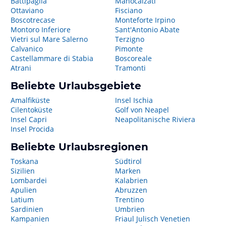
Battipaglia
Manocalzati
Ottaviano
Fisciano
Boscotrecase
Monteforte Irpino
Montoro Inferiore
Sant'Antonio Abate
Vietri sul Mare Salerno
Terzigno
Calvanico
Pimonte
Castellammare di Stabia
Boscoreale
Atrani
Tramonti
Beliebte Urlaubsgebiete
Amalfiküste
Insel Ischia
Cilentoküste
Golf von Neapel
Insel Capri
Neapolitanische Riviera
Insel Procida
Beliebte Urlaubsregionen
Toskana
Südtirol
Sizilien
Marken
Lombardei
Kalabrien
Apulien
Abruzzen
Latium
Trentino
Sardinien
Umbrien
Kampanien
Friaul Julisch Venetien