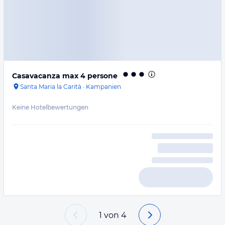
Casavacanza max 4 persone
Santa Maria la Carità
·
Kampanien
Keine Hotelbewertungen
1
von
4