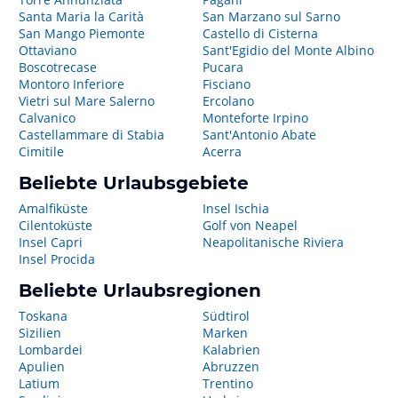
Santa Maria la Carità
San Marzano sul Sarno
San Mango Piemonte
Castello di Cisterna
Ottaviano
Sant'Egidio del Monte Albino
Boscotrecase
Pucara
Montoro Inferiore
Fisciano
Vietri sul Mare Salerno
Ercolano
Calvanico
Monteforte Irpino
Castellammare di Stabia
Sant'Antonio Abate
Cimitile
Acerra
Beliebte Urlaubsgebiete
Amalfiküste
Insel Ischia
Cilentoküste
Golf von Neapel
Insel Capri
Neapolitanische Riviera
Insel Procida
Beliebte Urlaubsregionen
Toskana
Südtirol
Sizilien
Marken
Lombardei
Kalabrien
Apulien
Abruzzen
Latium
Trentino