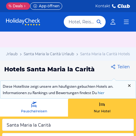
%
Deals
App öffnen
Kontakt
Hotel, Reiseziel
en Urlaub
Santa Maria la Carità Urlaub
Santa Maria la Carità Hotels
Teilen
Hotels Santa Maria la Carità
Diese Hotelliste zeigt unsere am häufigsten gebuchten Hotels an.
Informationen zu Rankings und Bewertungen findest Du
hier
Pauschalreisen
Nur Hotel
Santa Maria la Carità