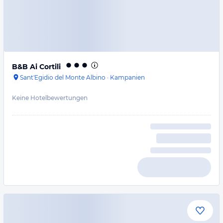
B&B Ai Cortili
Sant'Egidio del Monte Albino
·
Kampanien
Keine Hotelbewertungen