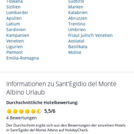
Toskana
Südtirol
Sizilien
Marken
Lombardei
Kalabrien
Apulien
Abruzzen
Latium
Trentino
Sardinien
Umbrien
Kampanien
Friaul Julisch Venetien
Venetien
Aostatal
Ligurien
Basilikata
Piemont
Molise
Emilia-Romagna
Informationen zu
Sant'Egidio del Monte
Albino
Urlaub
Durchschnittliche Hotelbewertung:
5,5
/
6
4
Bewertungen
Der Durchschnitt ergibt sich aus den Bewertungen der einzelnen Hotels
in Sant'Egidio del Monte Albino auf HolidayCheck.