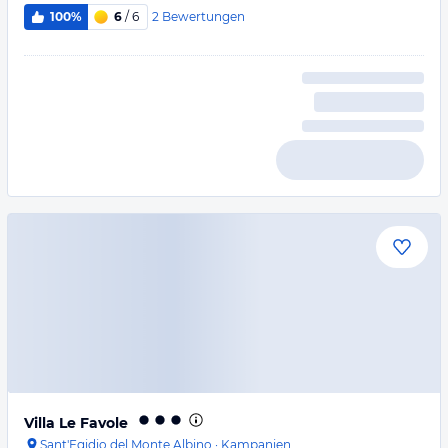
2
Bewertungen
100%
6
/ 6
Villa Le Favole
Sant'Egidio del Monte Albino
·
Kampanien