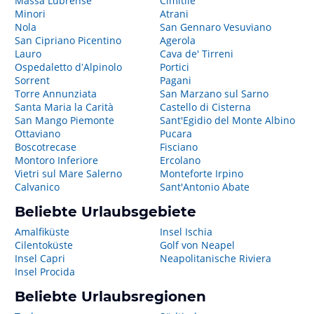
Massa Lubrense
Cimitile
Minori
Atrani
Nola
San Gennaro Vesuviano
San Cipriano Picentino
Agerola
Lauro
Cava de' Tirreni
Ospedaletto dʼAlpinolo
Portici
Sorrent
Pagani
Torre Annunziata
San Marzano sul Sarno
Santa Maria la Carità
Castello di Cisterna
San Mango Piemonte
Sant'Egidio del Monte Albino
Ottaviano
Pucara
Boscotrecase
Fisciano
Montoro Inferiore
Ercolano
Vietri sul Mare Salerno
Monteforte Irpino
Calvanico
Sant'Antonio Abate
Beliebte Urlaubsgebiete
Amalfiküste
Insel Ischia
Cilentoküste
Golf von Neapel
Insel Capri
Neapolitanische Riviera
Insel Procida
Beliebte Urlaubsregionen