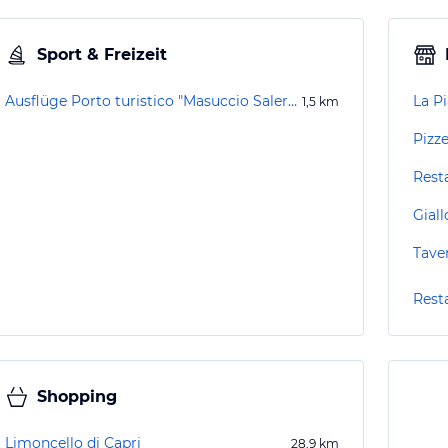
Sport & Freizeit
Ausflüge Porto turistico "Masuccio Salernitano"
La Pi
1,5
km
Pizze
Rest
Gial
Tave
Rest
Shopping
Limoncello di Capri
28,9
km