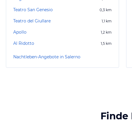
Teatro San Genesio
0,3
km
Teatro del Giullare
1,1
km
Apollo
1,2
km
Al Ridotto
1,5
km
Nachtleben-Angebote in Salerno
Finde