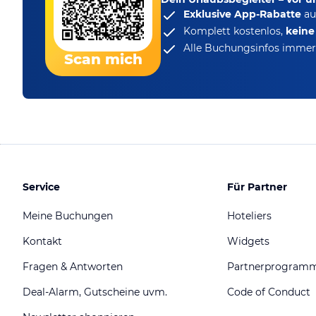
Exklusive App-Rabatte
au
Komplett kostenlos,
kein
Alle Buchungsinfos immer 
Scan mich
Service
Für Partner
Meine Buchungen
Hoteliers
Kontakt
Widgets
Fragen & Antworten
Partnerprogram
Deal-Alarm, Gutscheine uvm.
Code of Conduct