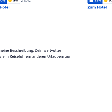
00
%
5
/
6
93
%
5,
2 Bew.
Hotel
Zum Hotel
gemeine Beschreibung. Dein wertvolles
n wie in Reiseführern anderen Urlaubern zur