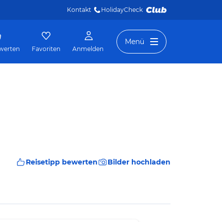
Kontakt
HolidayCheck 
Menü
werten
Favoriten
Anmelden
Reisetipp bewerten
Bilder hochladen