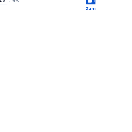
7
/
6
100
%
6
/
6
2 Bew.
2 Be
Zum Hotel