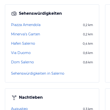
Sehenswürdigkeiten
Piazza Amendola
0,2
km
Minerva's Garten
0,2
km
Hafen Salerno
0,4
km
Via Duomo
0,6
km
Dom Salerno
0,6
km
Sehenswürdigkeiten in Salerno
Nachtleben
Augusteo
0,3
km