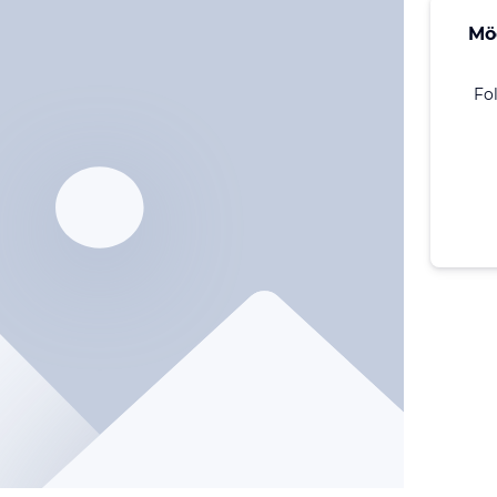
Mö
Fo