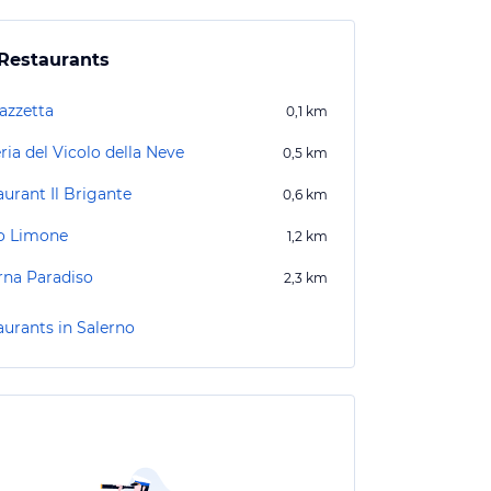
Restaurants
azzetta
0,1
km
ria del Vicolo della Neve
0,5
km
aurant Il Brigante
0,6
km
lo Limone
1,2
km
rna Paradiso
2,3
km
aurants in Salerno