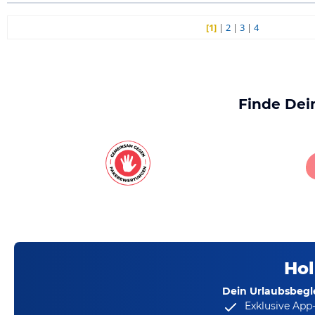
[1]
|
2
|
3
|
4
Finde Dei
Hol
Dein Urlaubsbegle
Exklusive App