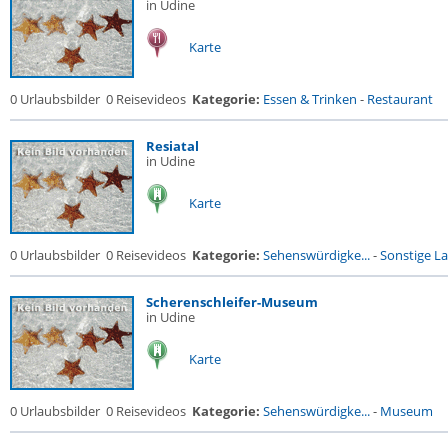
in Udine
Karte
0 Urlaubsbilder
0 Reisevideos
Kategorie:
Essen & Trinken
-
Restaurant
Resiatal
in Udine
Karte
0 Urlaubsbilder
0 Reisevideos
Kategorie:
Sehenswürdigke...
-
Sonstige La
Scherenschleifer-Museum
in Udine
Karte
0 Urlaubsbilder
0 Reisevideos
Kategorie:
Sehenswürdigke...
-
Museum