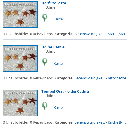
Dorf Stolvizza
in Udine
Karte
0 Urlaubsbilder
0 Reisevideos
Kategorie:
Sehenswürdigke...
-
Stadt (Stadt
Udine Castle
in Udine
Karte
0 Urlaubsbilder
0 Reisevideos
Kategorie:
Sehenswürdigke...
-
historische 
Tempel Ossario dei Caduti
in Udine
Karte
0 Urlaubsbilder
0 Reisevideos
Kategorie:
Sehenswürdigke...
-
Kirche (Kirc