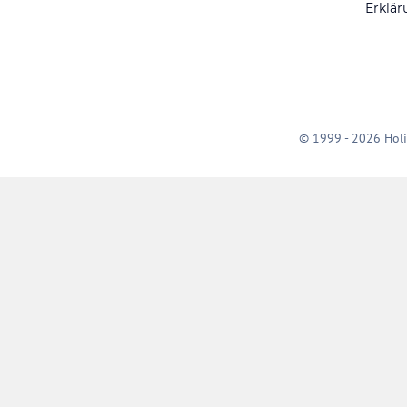
Erklär
© 1999 - 2026 Holi