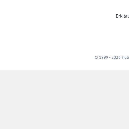
Erklär
© 1999 - 2026 Holi