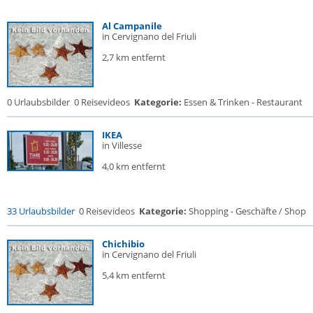
Al Campanile
in Cervignano del Friuli
2,7 km entfernt
0 Urlaubsbilder
0 Reisevideos
Kategorie:
Essen & Trinken - Restaurant
IKEA
in Villesse
4,0 km entfernt
33 Urlaubsbilder
0 Reisevideos
Kategorie:
Shopping - Geschäfte / Shop
Chichibio
in Cervignano del Friuli
5,4 km entfernt