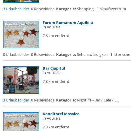
3 Urlaubsbilder
0 Reisevideos
Kategorie:
Shopping - Einkaufszentrum
Forum Romanum Aquileia
in Aquileia
7,6 km entfernt
0 Urlaubsbilder
0 Reisevideos
Kategorie:
Sehenswürdigke... - historische 
Bar Cjapitul
in Aquileia
7,8 km entfernt
3 Urlaubsbilder
0 Reisevideos
Kategorie:
Nightlife - Bar / Cafe / L...
Konditorei Mosaico
in Aquileia
7,8 km entfernt