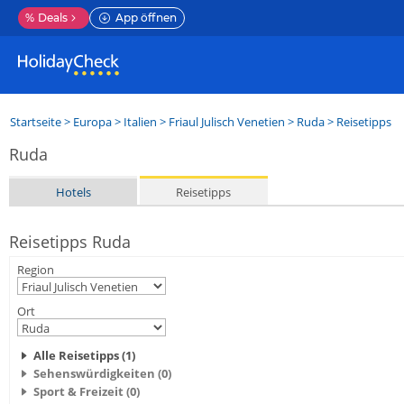
%
Deals
App öffnen
Startseite
>
Europa
>
Italien
>
Friaul Julisch Venetien
>
Ruda
> Reisetipps
Ruda
Hotels
Reisetipps
Reisetipps Ruda
Region
Ort
Alle Reisetipps (1)
Sehenswürdigkeiten (0)
Sport & Freizeit (0)