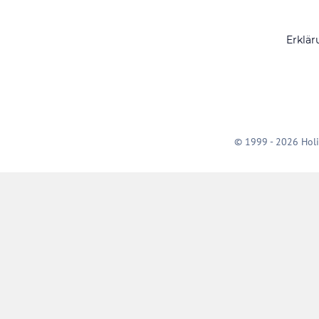
Erklär
© 1999 - 2026 Holi