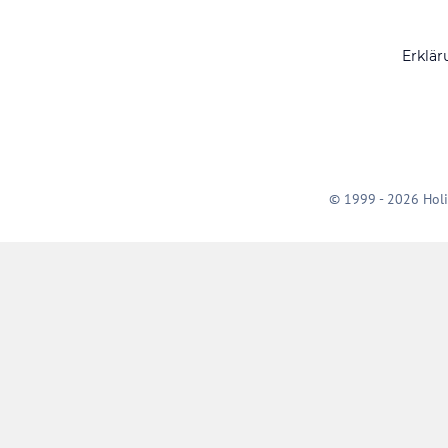
Erklär
© 1999 - 2026 Holi