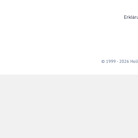
Erklär
© 1999 - 2026 Holi