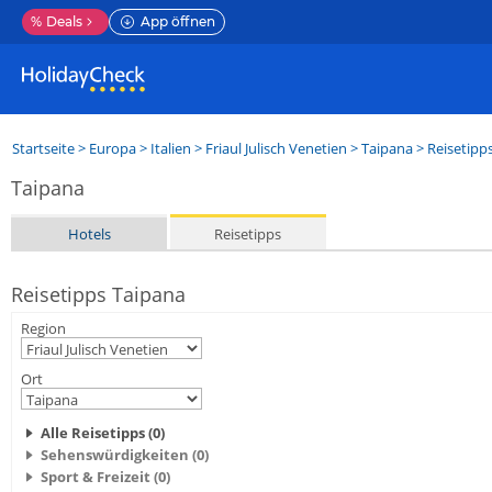
%
Deals
App öffnen
Startseite
>
Europa
>
Italien
>
Friaul Julisch Venetien
>
Taipana
> Reisetipp
Taipana
Hotels
Reisetipps
Reisetipps Taipana
Region
Ort
Alle Reisetipps (0)
Sehenswürdigkeiten (0)
Sport & Freizeit (0)