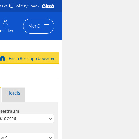
takt
HolidayCheck 
Menü
melden
Einen Reisetipp bewerten
Hotels
ezeitraum
08.10.2026
der
0