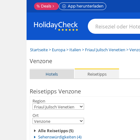
%
Deals
App herunterladen
Startseite
>
Europa
>
Italien
>
Friaul Julisch Venetien
>
Venz
Venzone
Hotels
Reisetipps
Reisetipps Venzone
Region
Ort
Alle Reisetipps (5)
Sehenswürdigkeiten (4)