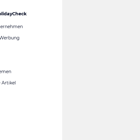
olidayCheck
ternehmen
 Werbung
hemen
 Artikel