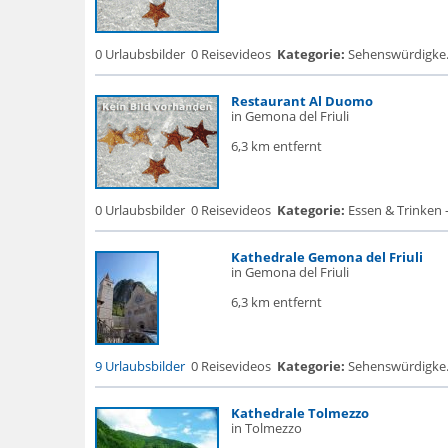
0 Urlaubsbilder
0 Reisevideos
Kategorie:
Sehenswürdigke... 
Restaurant Al Duomo
in Gemona del Friuli
6,3 km entfernt
0 Urlaubsbilder
0 Reisevideos
Kategorie:
Essen & Trinken 
Kathedrale Gemona del Friuli
in Gemona del Friuli
6,3 km entfernt
9 Urlaubsbilder
0 Reisevideos
Kategorie:
Sehenswürdigke... 
Kathedrale Tolmezzo
in Tolmezzo