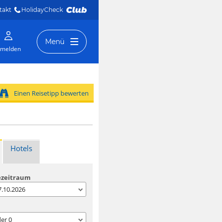
takt
HolidayCheck 
Menü
melden
Einen Reisetipp bewerten
Hotels
ezeitraum
07.10.2026
der
0