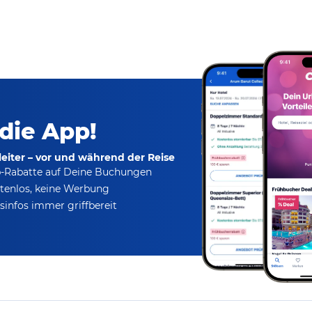
 die App!
eiter – vor und während der Reise
p-Rabatte
auf Deine Buchungen
tenlos,
keine Werbung
infos immer griffbereit