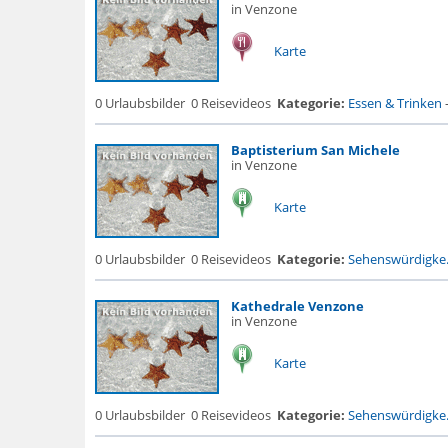
in Venzone
Karte
0 Urlaubsbilder
0 Reisevideos
Kategorie:
Essen & Trinken
Baptisterium San Michele
in Venzone
Karte
0 Urlaubsbilder
0 Reisevideos
Kategorie:
Sehenswürdigke.
Kathedrale Venzone
in Venzone
Karte
0 Urlaubsbilder
0 Reisevideos
Kategorie:
Sehenswürdigke.