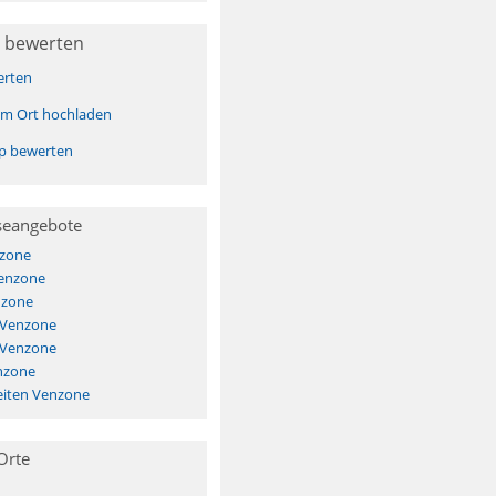
 bewerten
erten
sem Ort hochladen
pp bewerten
seangebote
nzone
Venzone
nzone
 Venzone
 Venzone
nzone
iten Venzone
Orte