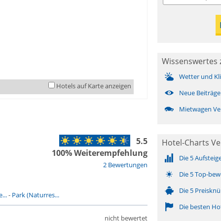
Wissenswertes 
Wetter und Kl
Hotels auf Karte anzeigen
Neue Beiträge
Mietwagen Ve
5.5
Hotel-Charts V
100% Weiterempfehlung
Die 5 Aufsteig
2 Bewertungen
Die 5 Top-bew
Die 5 Preisknü
...
-
Park (Naturres...
Die besten Ho
nicht bewertet