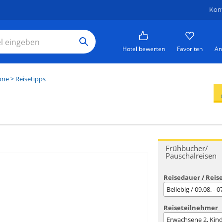
Kon
Hotel bewerten
Favoriten
An
one
> Reisetipps
Frühbucher/
Pauschalreisen
Reisedauer / Reis
Beliebig / 09.08. - 
Reiseteilnehmer
Erwachsene
2
, Kin