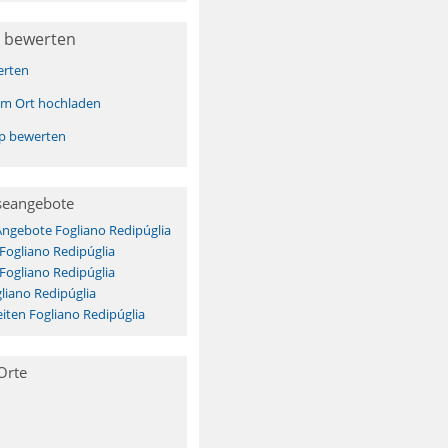
 bewerten
erten
sem Ort hochladen
pp bewerten
seangebote
Angebote Fogliano Redipúglia
 Fogliano Redipúglia
 Fogliano Redipúglia
liano Redipúglia
ten Fogliano Redipúglia
Orte