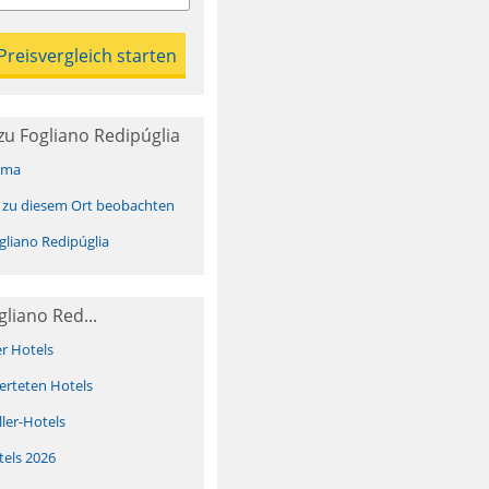
u Fogliano Redipúglia
ima
 zu diesem Ort beobachten
liano Redipúglia
liano Red...
er Hotels
erteten Hotels
ller-Hotels
tels 2026