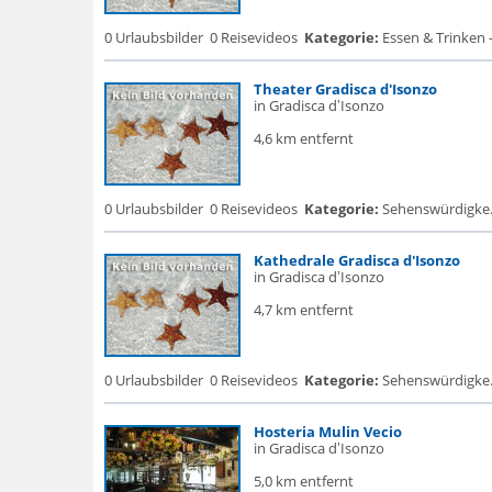
0 Urlaubsbilder
0 Reisevideos
Kategorie:
Essen & Trinken 
Theater Gradisca d'Isonzo
in Gradisca dʼIsonzo
4,6 km entfernt
0 Urlaubsbilder
0 Reisevideos
Kategorie:
Sehenswürdigke...
Kathedrale Gradisca d'Isonzo
in Gradisca dʼIsonzo
4,7 km entfernt
0 Urlaubsbilder
0 Reisevideos
Kategorie:
Sehenswürdigke... 
Hosteria Mulin Vecio
in Gradisca dʼIsonzo
5,0 km entfernt