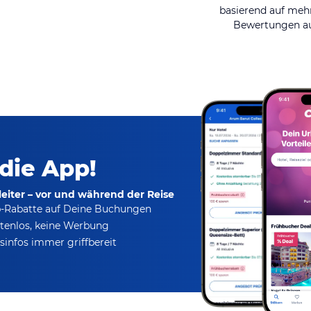
basierend auf mehr
Bewertungen au
 die App!
eiter – vor und während der Reise
p-Rabatte
auf Deine Buchungen
tenlos,
keine Werbung
infos immer griffbereit