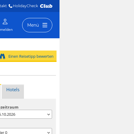
takt
HolidayCheck 
Menü
melden
Einen Reisetipp bewerten
Hotels
ezeitraum
06.10.2026
der
0