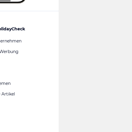
olidayCheck
ternehmen
 Werbung
hemen
 Artikel