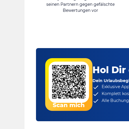
seinen Partnern gegen gefälschte
Bewertungen vor
Hol Dir
Dein Urlaubsbegl
Exklusive Ap
Komplett kos
Alle Buchungs
Scan mich