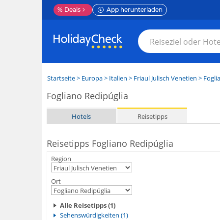
%
Deals
App herunterladen
Startseite
>
Europa
>
Italien
>
Friaul Julisch Venetien
>
Fogli
Fogliano Redipúglia
Hotels
Reisetipps
Reisetipps Fogliano Redipúglia
Region
Ort
Alle Reisetipps (1)
Sehenswürdigkeiten (1)