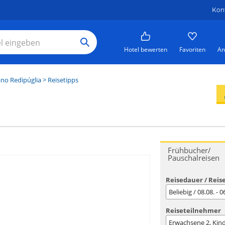
Kon
Hotel bewerten
Favoriten
An
ano Redipúglia
> Reisetipps
Frühbucher/
Pauschalreisen
Reisedauer / Reis
Beliebig / 08.08. - 
Reiseteilnehmer
Erwachsene
2
, Kin