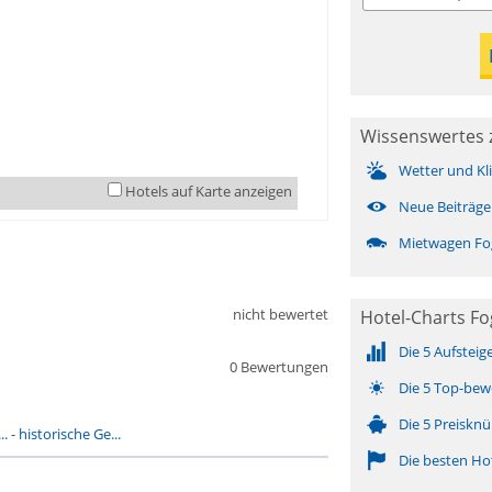
Wissenswertes z
Wetter und Kl
Hotels auf Karte anzeigen
Neue Beiträge
Mietwagen Fog
nicht bewertet
Hotel-Charts Fog
Die 5 Aufsteig
0 Bewertungen
Die 5 Top-bew
Die 5 Preisknü
..
-
historische Ge...
Die besten Ho