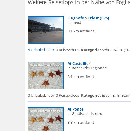
Weitere Reisetipps in der Nähe von Fogli
Flughafen Triest (TRS)
in Triest
3,1 km entfernt
5 Urlaubsbilder
0 Reisevideos
Kategorie:
Sehenswürdigke..
Ai Castellieri
in Ronchi dei Legionari
3,1 km entfernt
0 Urlaubsbilder
0 Reisevideos
Kategorie:
Essen & Trinken 
Al Ponte
in Gradisca dʼIsonzo
3,8 km entfernt