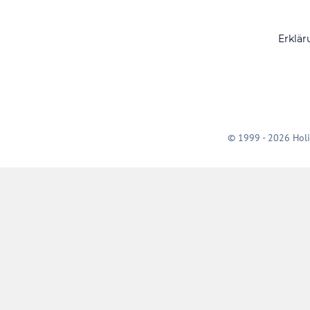
Erklär
© 1999 - 2026 Holi