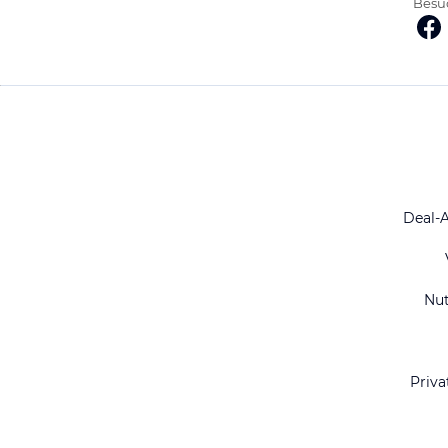
Besuc
Deal-
Nu
Priva