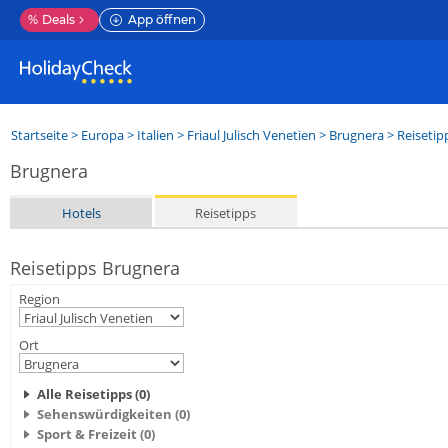
%
Deals
App öffnen
Startseite
>
Europa
>
Italien
>
Friaul Julisch Venetien
>
Brugnera
> Reisetip
Brugnera
Hotels
Reisetipps
Reisetipps Brugnera
Region
Ort
Alle Reisetipps (0)
Sehenswürdigkeiten (0)
Sport & Freizeit (0)