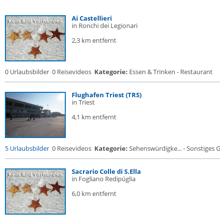
Ai Castellieri
in Ronchi dei Legionari
2,3 km entfernt
0 Urlaubsbilder
0 Reisevideos
Kategorie:
Essen & Trinken - Restaurant
Flughafen Triest (TRS)
in Triest
4,1 km entfernt
5 Urlaubsbilder
0 Reisevideos
Kategorie:
Sehenswürdigke... - Sonstiges
Sacrario Colle di S.Ella
in Fogliano Redipúglia
6,0 km entfernt