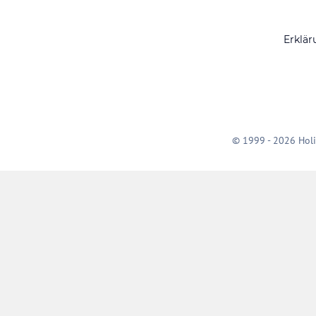
Erklär
© 1999 - 2026 Holi