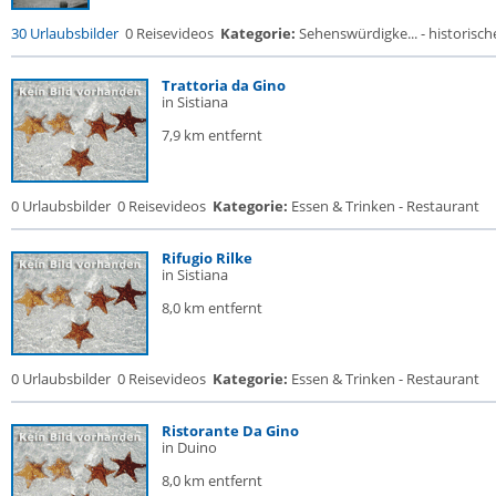
30 Urlaubsbilder
0 Reisevideos
Kategorie:
Sehenswürdigke... - historische
Trattoria da Gino
in Sistiana
7,9 km entfernt
0 Urlaubsbilder
0 Reisevideos
Kategorie:
Essen & Trinken - Restaurant
Rifugio Rilke
in Sistiana
8,0 km entfernt
0 Urlaubsbilder
0 Reisevideos
Kategorie:
Essen & Trinken - Restaurant
Ristorante Da Gino
in Duino
8,0 km entfernt