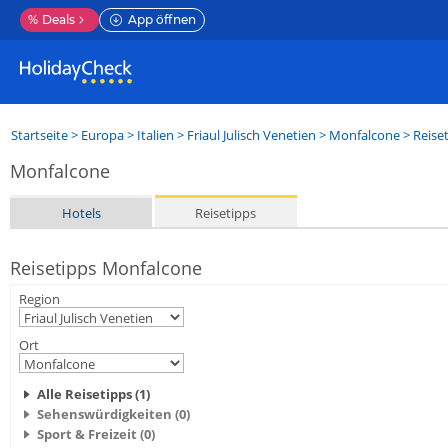
%
Deals
App öffnen
Startseite
>
Europa
>
Italien
>
Friaul Julisch Venetien
>
Monfalcone
> Reise
Monfalcone
Hotels
Reisetipps
Reisetipps Monfalcone
Region
Ort
Alle Reisetipps (1)
Sehenswürdigkeiten (0)
Sport & Freizeit (0)