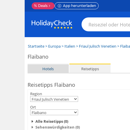
%
Deals
App herunterladen
Startseite
>
Europa
>
Italien
>
Friaul Julisch Venetien
>
Flaib
Flaibano
Hotels
Reisetipps
Reisetipps Flaibano
Region
Ort
Alle Reisetipps (0)
Sehenswürdigkeiten (0)