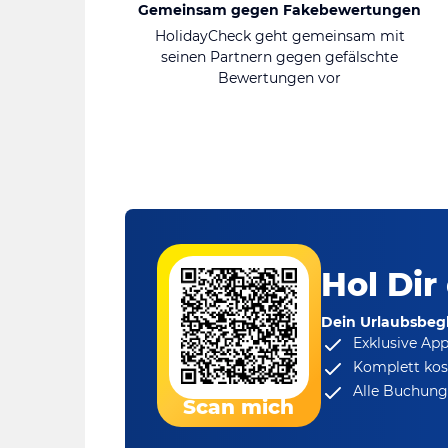
Gemeinsam gegen Fakebewertungen
HolidayCheck geht gemeinsam mit
seinen Partnern gegen gefälschte
Bewertungen vor
Hol Dir
Dein Urlaubsbegl
Exklusive Ap
Komplett kos
Alle Buchungs
Scan mich