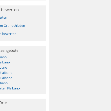
 bewerten
erten
sem Ort hochladen
pp bewerten
seangebote
ibano
laibano
ibano
 Flaibano
 Flaibano
ibano
iten Flaibano
Orte