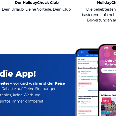
Der HolidayCheck Club
HolidayC
Dein Urlaub. Deine Vorteile. Dein Club.
Die beliebtesten
basierend auf mehr
Bewertungen au
 die App!
eiter – vor und während der Reise
p-Rabatte
auf Deine Buchungen
tenlos,
keine Werbung
infos immer griffbereit