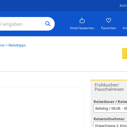
Kon
Hotel bewerten
Favoriten
An
ano
> Reisetipps
Frühbucher/
Pauschalreisen
Reisedauer / Reis
Beliebig / 08.08. - 
Reiseteilnehmer
Erwachsene
2
, Kin