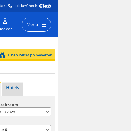
takt
HolidayCheck 
Menü
melden
Einen Reisetipp bewerten
Hotels
ezeitraum
06.10.2026
der
0