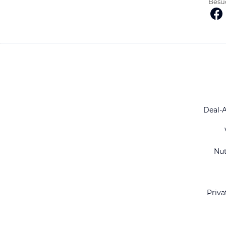
Besuc
Deal-
Nu
Priva