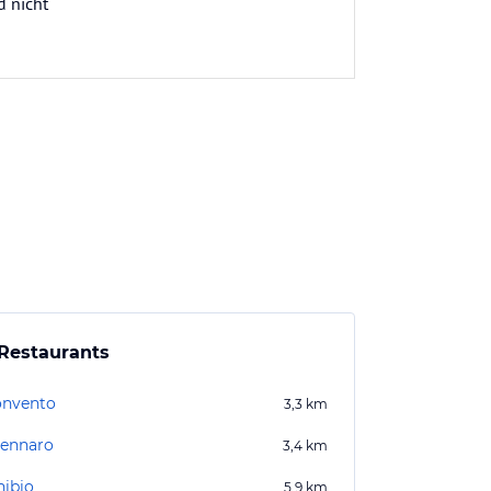
d nicht
Restaurants
onvento
3,3
km
ennaro
3,4
km
hibio
5,9
km