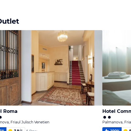
utlet
el Roma
Hotel Comm
ova, Friaul Julisch Venetien
Palmanova, Friau
6
%
3,9
/
6
100
%
5