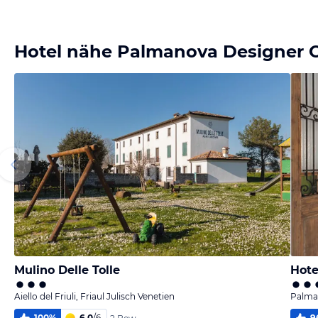
Hotel nähe Palmanova Designer O
Mulino Delle Tolle
Hot
Aiello del Friuli, Friaul Julisch Venetien
Palman
100
%
6,0
/
6
9