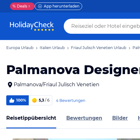
%
Deals
App herunterladen
Europa Urlaub
Italien Urlaub
Friaul Julisch Venetien Urlaub
Pal
Palmanova Designer
Palmanova/Friaul Julisch Venetien
100%
5,3
/ 6
4 Bewertungen
Reisetippübersicht
Bewertungen
Bilder