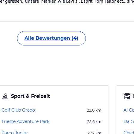
 gerissen, "unsere" Marken wie Levi´s , Esprit, Tom Tailor ect... sin
Alle Bewertungen (4)
Sport & Freizeit
Golf Club Grado
Al C
22,0
km
Trieste Adventure Park
Da G
25,6
km
Parco Junior
Chic
27,7
km