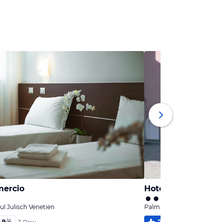
ercio
Hotel Ai Dogi
l Julisch Venetien
Palmanova, Friaul Julisch
,9
/
6
77
%
3,2
/
6