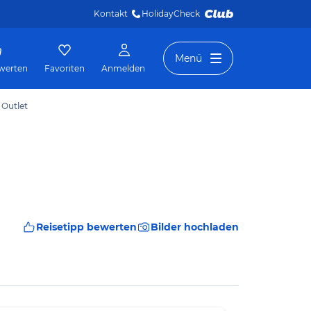
Kontakt
HolidayCheck 
Menü
werten
Favoriten
Anmelden
 Outlet
Reisetipp bewerten
Bilder hochladen