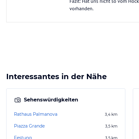
Fazit: Hat uns nicht so vom Hocker
vorhanden.
Interessantes in der Nähe
Sehenswürdigkeiten
Rathaus Palmanova
3,4
km
Piazza Grande
3,5
km
Festung
3,5
km