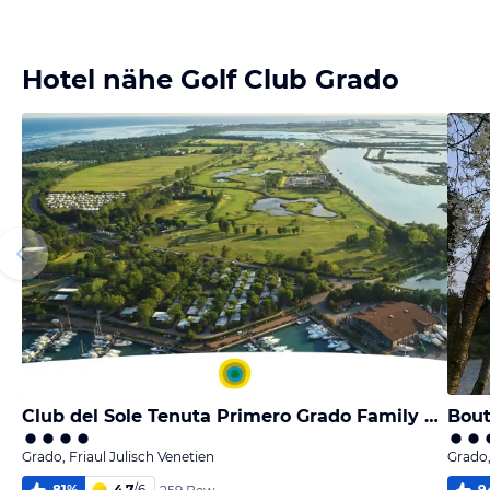
Bild
Bild
Bild
Bild
melden
melden
melden
melden
vom Hotelier
vom Hotelier
vom Hotelier
vom Hotelier
Hotel nähe Golf Club Grado
Club del Sole Tenuta Primero Grado Family Resort/ Sentido Tenuta Primero Premium Village
Bout
Grado, Friaul Julisch Venetien
Grado,
81
%
4,7
/
6
9