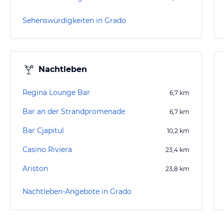
Sehenswürdigkeiten in Grado
Nachtleben
Regina Lounge Bar
6,7
km
Bar an der Strandpromenade
6,7
km
Bar Cjapitul
10,2
km
Casino Riviera
23,4
km
Ariston
23,8
km
Nachtleben-Angebote in Grado