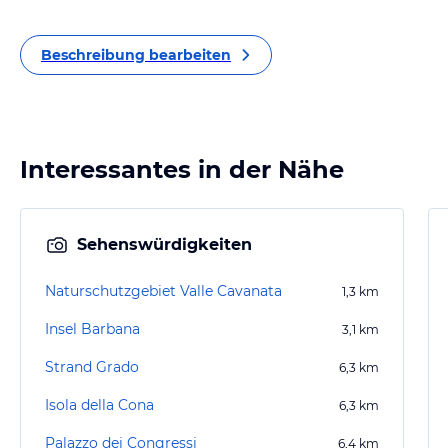
Beschreibung bearbeiten
Interessantes in der Nähe
Sehenswürdigkeiten
Naturschutzgebiet Valle Cavanata
1,3
km
Insel Barbana
3,1
km
Strand Grado
6,3
km
Isola della Cona
6,3
km
Palazzo dei Congressi
6,4
km