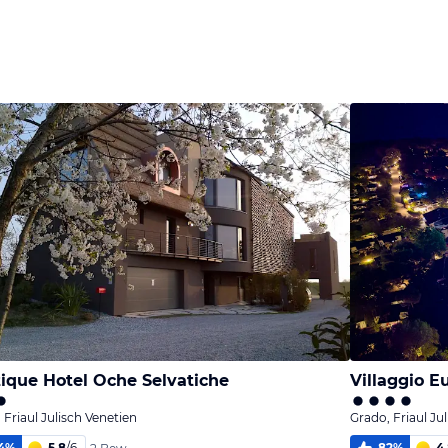
ique Hotel Oche Selvatiche
Villaggio E
 Friaul Julisch Venetien
Grado, Friaul Ju
4
%
5,8
/
6
82
%
4