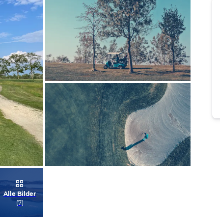
Bild melden
vom Hotelier
Bild melden
Alle Bilder
vom Hotelier
(
7
)