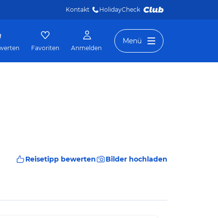
Kontakt
HolidayCheck 
Menü
werten
Favoriten
Anmelden
Reisetipp bewerten
Bilder hochladen