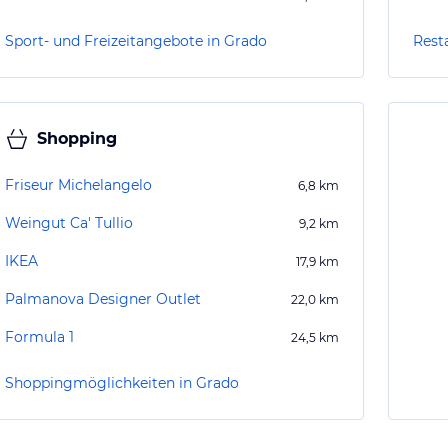
Sport- und Freizeitangebote in Grado
Rest
Shopping
Friseur Michelangelo
6,8
km
Weingut Ca' Tullio
9,2
km
IKEA
17,9
km
Palmanova Designer Outlet
22,0
km
Formula 1
24,5
km
Shoppingmöglichkeiten in Grado