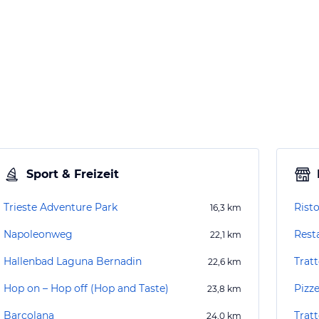
Sport & Freizeit
Trieste Adventure Park
Rist
16,3
km
Napoleonweg
Rest
22,1
km
Hallenbad Laguna Bernadin
Trat
22,6
km
Hop on – Hop off (Hop and Taste)
Pizze
23,8
km
Barcolana
Trat
24,0
km