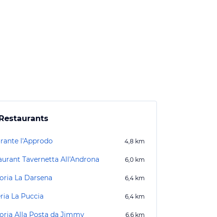
Restaurants
orante l'Approdo
4,8
km
aurant Tavernetta All'Androna
6,0
km
toria La Darsena
6,4
km
ria La Puccia
6,4
km
toria Alla Posta da Jimmy
6,6
km