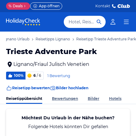
%
Deals
App öffnen
Kontakt
Hotel, Reiseziel
Lignano Urlaub
Reisetipps Lignano
Reisetipp Trieste Adventure Park
Trieste Adventure Park
Lignano/Friaul Julisch Venetien
100%
6
/ 6
1 Bewertung
Reisetipp bewerten
Bilder hochladen
Reisetippübersicht
Bewertungen
Bilder
Hotels
Möchtest Du Urlaub in der Nähe buchen?
Folgende Hotels könnten Dir gefallen