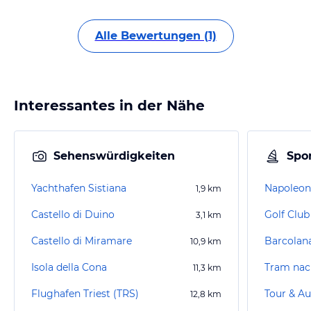
Alle Bewertungen (1)
Interessantes in der Nähe
Sehenswürdigkeiten
Spor
Yachthafen Sistiana
Napoleo
1,9
km
Castello di Duino
Golf Clu
3,1
km
Castello di Miramare
Barcolan
10,9
km
Isola della Cona
Tram nac
11,3
km
Flughafen Triest (TRS)
Tour & Au
12,8
km