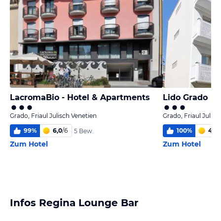
LacromaBio - Hotel & Apartments
Lido Grado
Grado, Friaul Julisch Venetien
Grado, Friaul Julisc
99
%
6,0
/
6
100
%
4,4
/
5 Bew.
Zum Hotel
Zum Hotel
Infos Regina Lounge Bar