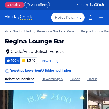
%
Deals
App öffnen
Kontakt
Hotel, Reiseziel
Urlaub
Grado Urlaub
Reisetipps Grado
Reisetipp Regina Lounge Bar
Regina Lounge Bar
Grado/Friaul Julisch Venetien
100%
5,3
/ 6
1 Bewertung
Reisetipp bewerten
Bilder hochladen
Reisetippübersicht
Bewertungen
Bilder
Hotels