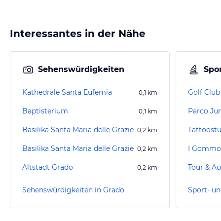
Interessantes in der Nähe
Sehenswürdigkeiten
Spor
Kathedrale Santa Eufemia
Golf Clu
0,1
km
Baptisterium
Parco Jun
0,1
km
Basilika Santa Maria delle Grazie
Tattoostu
0,2
km
Basilika Santa Maria delle Grazie
I Gommo
0,2
km
Altstadt Grado
Tour & Au
0,2
km
Sehenswürdigkeiten in Grado
Sport- un