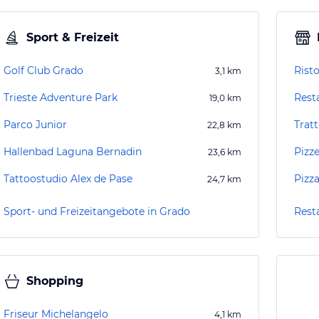
Sport & Freizeit
Golf Club Grado
Rist
3,1
km
Trieste Adventure Park
Rest
19,0
km
Parco Junior
Trat
22,8
km
Hallenbad Laguna Bernadin
Pizze
23,6
km
Tattoostudio Alex de Pase
Pizz
24,7
km
Sport- und Freizeitangebote in Grado
Rest
Shopping
Friseur Michelangelo
4,1
km