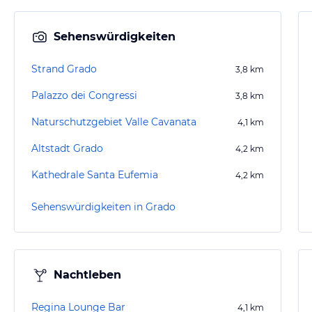
Sehenswürdigkeiten
Strand Grado
3,8
km
Palazzo dei Congressi
3,8
km
Naturschutzgebiet Valle Cavanata
4,1
km
Altstadt Grado
4,2
km
Kathedrale Santa Eufemia
4,2
km
Sehenswürdigkeiten in Grado
Nachtleben
Regina Lounge Bar
4,1
km