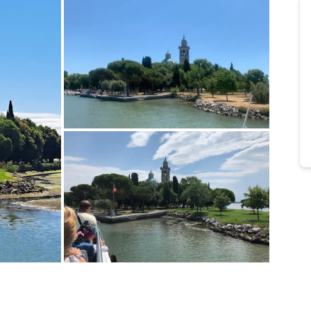
Bild melden
von Michaela
Bild melden
von Magda