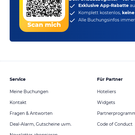
Exklusive App-Rabatte
au
Komplett kostenlos,
kein
Alle Buchungsinfos immer 
Scan mich
Service
Für Partner
Meine Buchungen
Hoteliers
Kontakt
Widgets
Fragen & Antworten
Partnerprogram
Deal-Alarm, Gutscheine uvm.
Code of Conduct