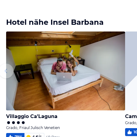
Hotel nähe Insel Barbana
Villaggio Ca'Laguna
Cam
Grado,
Grado, Friaul Julisch Venetien
1
79
%
4,6
/
6