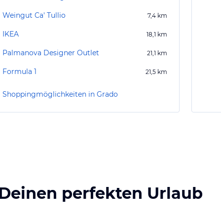
Weingut Ca' Tullio
7,4
km
IKEA
18,1
km
Palmanova Designer Outlet
21,1
km
Formula 1
21,5
km
Shoppingmöglichkeiten in Grado
 Deinen perfekten Urlaub