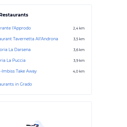
Restaurants
orante l'Approdo
2,4
km
aurant Tavernetta All'Androna
3,5
km
toria La Darsena
3,6
km
ria La Puccia
3,9
km
a-Imbiss Take Away
4,0
km
aurants in Grado