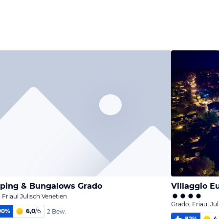
ping & Bungalows Grado
Villaggio E
 Friaul Julisch Venetien
Grado, Friaul Ju
00
%
6,0
/
6
2 Bew.
82
%
4