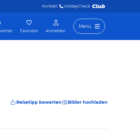
Kontakt
HolidayCheck 
Menü
werten
Favoriten
Anmelden
Reisetipp bewerten
Bilder hochladen