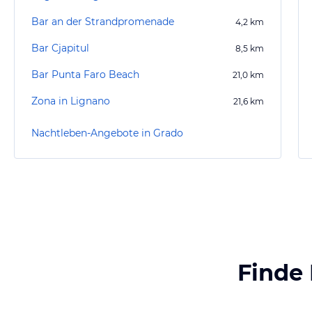
Bar an der Strandpromenade
4,2
km
Bar Cjapitul
8,5
km
Bar Punta Faro Beach
21,0
km
Zona in Lignano
21,6
km
Nachtleben-Angebote in Grado
Finde