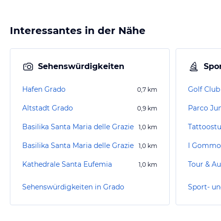
Interessantes in der Nähe
Sehenswürdigkeiten
Spor
Hafen Grado
Golf Clu
0,7
km
Altstadt Grado
Parco Jun
0,9
km
Basilika Santa Maria delle Grazie
Tattoostu
1,0
km
Basilika Santa Maria delle Grazie
I Gommo
1,0
km
Kathedrale Santa Eufemia
Tour & Au
1,0
km
Sehenswürdigkeiten in Grado
Sport- un