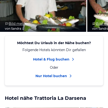
Bild melden
Bild m
von Sandra
von Sandr
Möchtest Du Urlaub in der Nähe buchen?
Folgende Hotels könnten Dir gefallen
Hotel & Flug buchen
Oder
Nur Hotel buchen
Hotel nähe Trattoria La Darsena