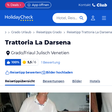
%
Deals
App öffnen
Kontakt
Hotel, Reiseziel
rlaub
Grado Urlaub
Reisetipps Grado
Reisetipp Trattoria La Darsena
Trattoria La Darsena
Grado/Friaul Julisch Venetien
100%
5,5
/ 6
1 Bewertung
Reisetipp bewerten
Bilder hochladen
Reisetippübersicht
Bewertungen
Bilder
Hotels