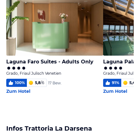
Laguna Faro Suites - Adults Only
Laguna Palac
Grado, Friaul Julisch Venetien
Grado, Friaul Julisc
100
%
5,8
/
6
91
%
5,4
/
6
17 Bew.
Zum Hotel
Zum Hotel
Infos Trattoria La Darsena