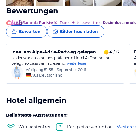
Bewertungen
Sammle
Punkte
für Deine Hotelbewertung.
Kostenlos anmel
Bewerten
Bilder hochladen
Ideal am Alpe-Adria-Radweg gelegen
4
/ 6
Leider war das von uns präferierte Hotel Ai Dogi schon
belegt, so dass wir in diesem…
weiterlesen
Wolfgang
51-55
•
September 2016
Aus Deutschland
Hotel allgemein
Beliebteste Ausstattungen:
Wifi kostenfrei
Parkplätze verfügbar
Weitere 