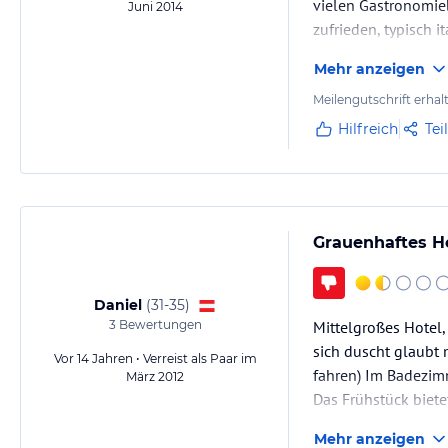
vielen Gastronomieb
Juni 2014
zufrieden, typisch it
Mehr anzeigen
Meilengutschrift erhal
Hilfreich
Tei
Grauenhaftes H
Daniel
(
31-35
)
3
Bewertungen
Mittelgroßes Hotel,
sich duscht glaubt 
Vor 14 Jahren • Verreist als Paar im
fahren) Im Badezim
März 2012
Das Frühstück biete
dafür ein nichtgeni
Mehr anzeigen