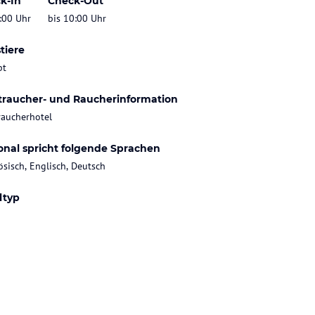
k-In
Check-Out
:00 Uhr
bis 10:00 Uhr
tiere
bt
traucher- und Raucherinformation
raucherhotel
onal spricht folgende Sprachen
ösisch, Englisch, Deutsch
ltyp