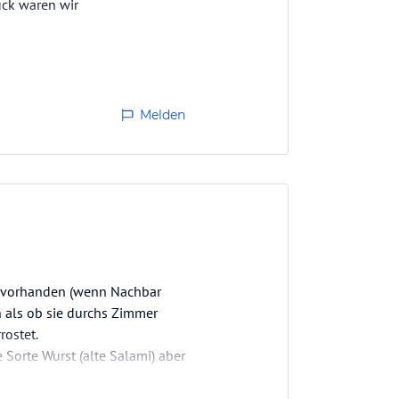
ück waren wir
Melden
ht vorhanden (wenn Nachbar
 als ob sie durchs Zimmer
rostet.
 Sorte Wurst (alte Salami) aber
stenlose…