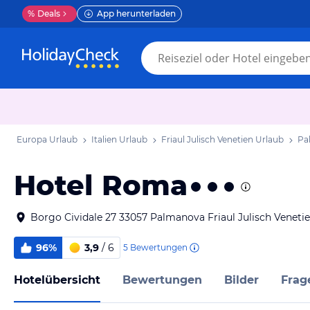
%
Deals
App herunterladen
Europa Urlaub
Italien Urlaub
Friaul Julisch Venetien Urlaub
Pa
Hotel Roma
Borgo Cividale 27 33057 Palmanova Friaul Julisch Venetien
96%
3,9
/ 6
5
Bewertungen
Hotelübersicht
Bewertungen
Bilder
Frag