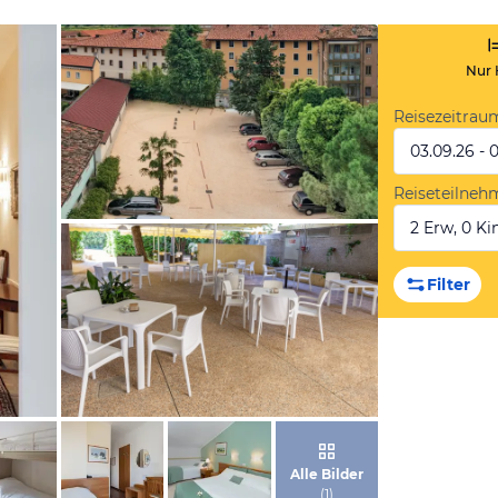
Nur 
Reisezeitrau
03.09.26 - 
Reiseteilneh
2 Erw, 0 Kin
von Expedia
Filter
von Expedia
Alle Bilder
(
1
)