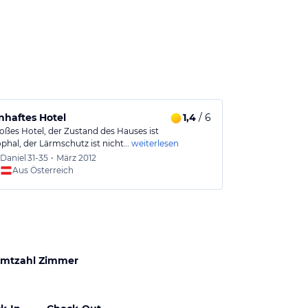
haftes Hotel
1,4
/ 6
Angenehm, f
roßes Hotel, der Zustand des Hauses ist
Das Hotel hat i
ophal, der Lärmschutz ist nicht…
weiterlesen
Leistungsverhä
Daniel
31-35
•
März 2012
Luigi
5
Aus Österreich
Aus
mtzahl Zimmer