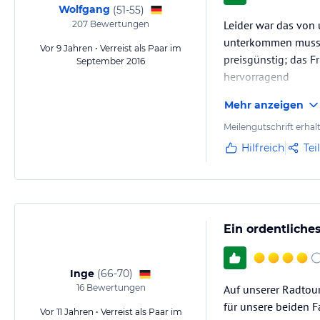
Wolfgang
(
51-55
)
Leider war das von 
207
Bewertungen
unterkommen musste
Vor 9 Jahren • Verreist als Paar im
preisgünstig; das F
September 2016
hervorragend
Mehr anzeigen
Meilengutschrift erhal
Hilfreich
Tei
Ein ordentliches
Inge
(
66-70
)
16
Bewertungen
Auf unserer Radtour
für unsere beiden F
Vor 11 Jahren • Verreist als Paar im