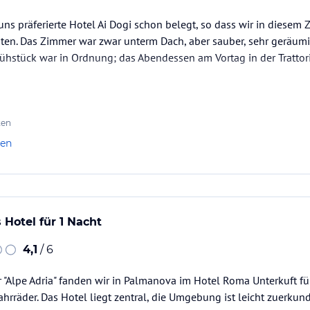
uns präferierte Hotel Ai Dogi schon belegt, so dass wir in diese
n. Das Zimmer war zwar unterm Dach, aber sauber, sehr geräumig 
rühstück war in Ordnung; das Abendessen am Vortag in der Trattor
ten
len
 Hotel für 1 Nacht
4,1
/ 6
 "Alpe Adria" fanden wir in Palmanova im Hotel Roma Unterkuft f
ahrräder. Das Hotel liegt zentral, die Umgebung ist leicht zuerku