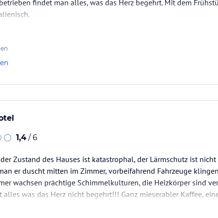
etrieben findet man alles, was das Herz begehrt. Mit dem Frühst
alienisch.
ten
len
otel
1,4
/ 6
 der Zustand des Hauses ist katastrophal, der Lärmschutz ist nic
man er duscht mitten im Zimmer, vorbeifahrend Fahrzeuge klingen
mer wachsen prächtige Schimmelkulturen, die Heizkörper sind ver
t alles was das Herz nicht begehrt!!! Ganz mieserabler Kaffee, eine
eßbarer Fruchtsaft! Das einzig positive an diesem Haus ist der ko