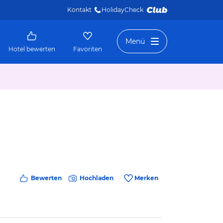
Kontakt
HolidayCheck 
Menü
Hotel bewerten
Favoriten
Bewerten
Hochladen
Merken