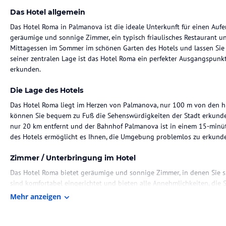
Das Hotel allgemein
Das Hotel Roma in Palmanova ist die ideale Unterkunft für einen Aufe
geräumige und sonnige Zimmer, ein typisch friaulisches Restaurant u
Mittagessen im Sommer im schönen Garten des Hotels und lassen Sie
seiner zentralen Lage ist das Hotel Roma ein perfekter Ausgangspu
erkunden.
Die Lage des Hotels
Das Hotel Roma liegt im Herzen von Palmanova, nur 100 m von den hi
können Sie bequem zu Fuß die Sehenswürdigkeiten der Stadt erkunden.
nur 20 km entfernt und der Bahnhof Palmanova ist in einem 15-minüti
des Hotels ermöglicht es Ihnen, die Umgebung problemlos zu erkund
Zimmer / Unterbringung im Hotel
Das Hotel Roma bietet geräumige und sonnige Zimmer, in denen Sie s
sind komfortabel eingerichtet und bieten alle Annehmlichkeiten, die
Mehr anzeigen
Gastronomie im Hotel
Im Hotel Roma erwartet Sie ein typisch friaulisches Restaurant, das au