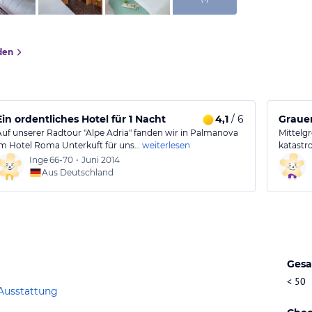
den
Ein ordentliches Hotel für 1 Nacht
4,1
/ 6
Grauen
Auf unserer Radtour "Alpe Adria" fanden wir in Palmanova
Mittelg
im Hotel Roma Unterkuft für uns…
weiterlesen
katastr
Inge
66-70
•
Juni 2014
Aus Deutschland
Gesa
< 50
Ausstattung